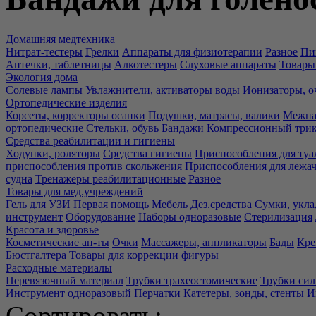
Домашняя медтехника
Нитрат-тестеры
Грелки
Аппараты для физиотерапии
Разное
Пи
Аптечки, таблетницы
Алкотестеры
Слуховые аппараты
Товары
Экология дома
Солевые лампы
Увлажнители, активаторы воды
Ионизаторы, о
Ортопедические изделия
Корсеты, корректоры осанки
Подушки, матрасы, валики
Межпа
ортопедические
Стельки, обувь
Бандажи
Компрессионный три
Средства реабилитации и гигиены
Ходунки, роляторы
Средства гигиены
Приспособления для туа
приспособления против скольжения
Приспособления для лежа
судна
Тренажеры реабилитационные
Разное
Товары для мед.учреждений
Гель для УЗИ
Первая помощь
Мебель
Дез.средства
Сумки, укла
инструмент
Оборудование
Наборы одноразовые
Стерилизация
Красота и здоровье
Косметические ап-ты
Очки
Массажеры, аппликаторы
Бады
Кре
Бюстгалтера
Товары для коррекции фигуры
Расходные материалы
Перевязочный материал
Трубки трахеостомические
Трубки си
Инструмент одноразовый
Перчатки
Катетеры, зонды, стенты
И
Сортировать: