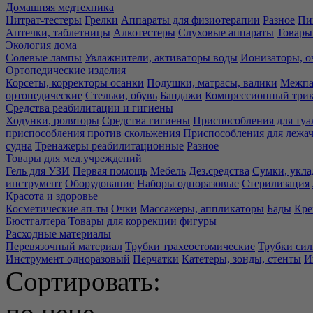
Домашняя медтехника
Нитрат-тестеры
Грелки
Аппараты для физиотерапии
Разное
Пи
Аптечки, таблетницы
Алкотестеры
Слуховые аппараты
Товары
Экология дома
Солевые лампы
Увлажнители, активаторы воды
Ионизаторы, о
Ортопедические изделия
Корсеты, корректоры осанки
Подушки, матрасы, валики
Межпа
ортопедические
Стельки, обувь
Бандажи
Компрессионный три
Средства реабилитации и гигиены
Ходунки, роляторы
Средства гигиены
Приспособления для туа
приспособления против скольжения
Приспособления для лежа
судна
Тренажеры реабилитационные
Разное
Товары для мед.учреждений
Гель для УЗИ
Первая помощь
Мебель
Дез.средства
Сумки, укла
инструмент
Оборудование
Наборы одноразовые
Стерилизация
Красота и здоровье
Косметические ап-ты
Очки
Массажеры, аппликаторы
Бады
Кре
Бюстгалтера
Товары для коррекции фигуры
Расходные материалы
Перевязочный материал
Трубки трахеостомические
Трубки си
Инструмент одноразовый
Перчатки
Катетеры, зонды, стенты
И
Сортировать:
по цене