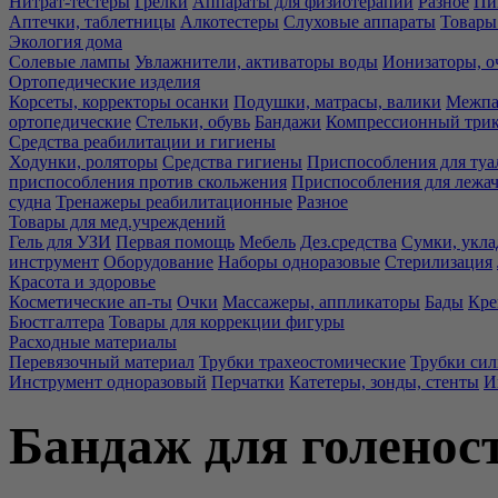
Нитрат-тестеры
Грелки
Аппараты для физиотерапии
Разное
Пи
Аптечки, таблетницы
Алкотестеры
Слуховые аппараты
Товары
Экология дома
Солевые лампы
Увлажнители, активаторы воды
Ионизаторы, о
Ортопедические изделия
Корсеты, корректоры осанки
Подушки, матрасы, валики
Межпа
ортопедические
Стельки, обувь
Бандажи
Компрессионный три
Средства реабилитации и гигиены
Ходунки, роляторы
Средства гигиены
Приспособления для туа
приспособления против скольжения
Приспособления для лежа
судна
Тренажеры реабилитационные
Разное
Товары для мед.учреждений
Гель для УЗИ
Первая помощь
Мебель
Дез.средства
Сумки, укла
инструмент
Оборудование
Наборы одноразовые
Стерилизация
Красота и здоровье
Косметические ап-ты
Очки
Массажеры, аппликаторы
Бады
Кре
Бюстгалтера
Товары для коррекции фигуры
Расходные материалы
Перевязочный материал
Трубки трахеостомические
Трубки си
Инструмент одноразовый
Перчатки
Катетеры, зонды, стенты
И
Бандаж для голенос