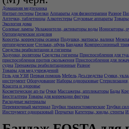
Домашняя медтехника
Нитрат-тестеры
Грелки
Аппараты для физиотерапии
Разное
Пи
Аптечки, таблетницы
Алкотестеры
Слуховые аппараты
Товары
Экология дома
Солевые лампы
Увлажнители, активаторы воды
Ионизаторы, о
Ортопедические изделия
Корсеты, корректоры осанки
Подушки, матрасы, валики
Межпа
ортопедические
Стельки, обувь
Бандажи
Компрессионный три
Средства реабилитации и гигиены
Ходунки, роляторы
Средства гигиены
Приспособления для туа
приспособления против скольжения
Приспособления для лежа
судна
Тренажеры реабилитационные
Разное
Товары для мед.учреждений
Гель для УЗИ
Первая помощь
Мебель
Дез.средства
Сумки, укла
инструмент
Оборудование
Наборы одноразовые
Стерилизация
Красота и здоровье
Косметические ап-ты
Очки
Массажеры, аппликаторы
Бады
Кре
Бюстгалтера
Товары для коррекции фигуры
Расходные материалы
Перевязочный материал
Трубки трахеостомические
Трубки си
Инструмент одноразовый
Перчатки
Катетеры, зонды, стенты
И
Бандаж FOSTA для г