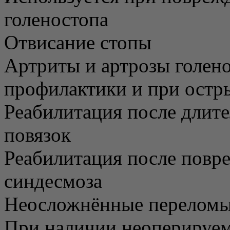
голеностопа
Отвисание стопы
Артриты и артрозы голено
профилактики и при остр
Реабилитация после длит
повязок
Реабилитация после повр
синдесмоза
Неосложнённые перелом
При наличии неоперируе