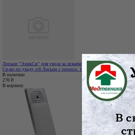
Лосьон "ЭликCи" для ухода за лежачими больными с прополисо
Ср-во по уходу л/б Лосьон с пропол. 100мл. Эликси
В наличии
270 Р.
В корзину