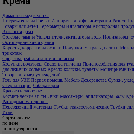
Крема
Домашняя медтехника
Нитрат-тестеры
Грелки
Аппараты для физиотерапии
Разное
Пи
Товары для детей
Термометры
Ингаляторы
Кислородная проду
Экология дома
Солевые лампы
Увлажнители, активаторы воды
Ионизаторы, о
Ортопедические изделия
Корсеты, корректоры осанки
Подушки, матрасы, валики
Межпа
трикотаж
Средства реабилитации и гигиены
Ходунки, роляторы
Средства гигиены
Приспособления для туа
для лежачих больных
Кресло-коляски, туалеты
Мочеприемники,
Товары для мед.учреждений
Гель для УЗИ
Первая помощь
Мебель
Дез.средства
Сумки, укла
Стерилизация
Лаборатория
Красота и здоровье
Косметические ап-ты
Очки
Массажеры, аппликаторы
Бады
Кре
Расходные материалы
Перевязочный материал
Трубки трахеостомические
Трубки си
Иглы
Сортировать:
по цене
по популярности