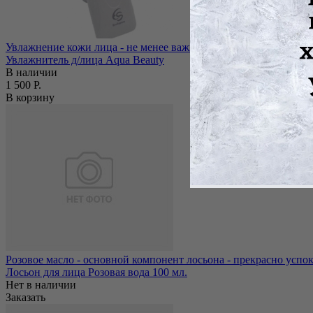
Увлажнение кожи лица - не менее важная процедура ухода за л
Увлажнитель д/лица Aqua Beauty
В наличии
1 500 Р.
В корзину
Розовое масло - основной компонент лосьона - прекрасно успок
Лосьон для лица Розовая вода 100 мл.
Нет в наличии
Заказать