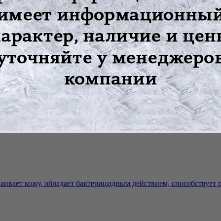
ицом, чем очищение или пилинг. В клетках кожи непрерывно прои
аивает кожу, обладает бактерицидным действием, способствует р