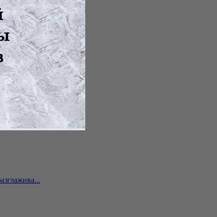
сходят раз...
азглажива...