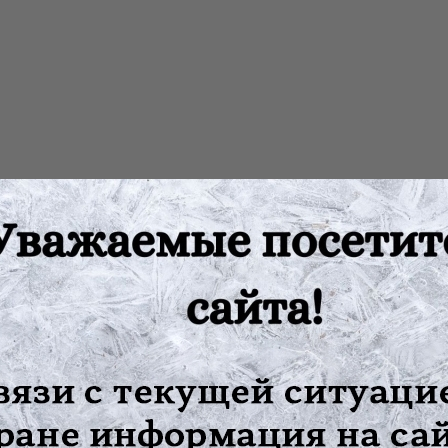
м, флакон 100 мл Cвойства: - Обладает ярко выраженным антим