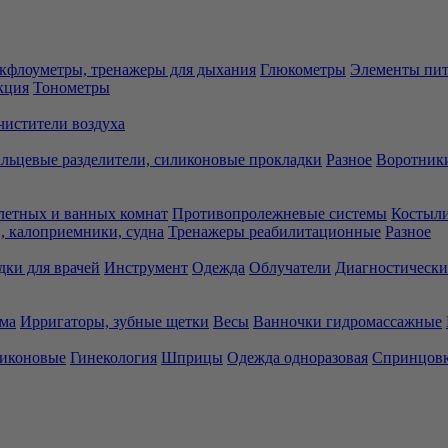
кфлоуметры, тренажеры для дыхания
Глюкометры
Элементы пи
кция
Тонометры
чистители воздуха
льцевые разделители, силиконовые прокладки
Разное
Воротники
летных и ванных комнат
Противопролежневые системы
Костыли
 калоприемники, судна
Тренажеры реабилитационные
Разное
дки для врачей
Инструмент
Одежда
Облучатели
Диагностически
ма
Ирригаторы, зубные щетки
Весы
Ванночки гидромассажные
ликоновые
Гинекология
Шприцы
Одежда одноразовая
Спринцов