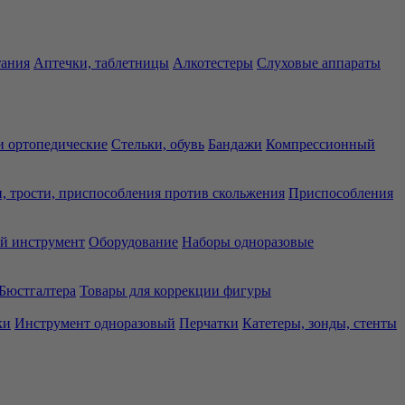
тания
Аптечки, таблетницы
Алкотестеры
Слуховые аппараты
 ортопедические
Стельки, обувь
Бандажи
Компрессионный
, трости, приспособления против скольжения
Приспособления
й инструмент
Оборудование
Наборы одноразовые
Бюстгалтера
Товары для коррекции фигуры
ки
Инструмент одноразовый
Перчатки
Катетеры, зонды, стенты