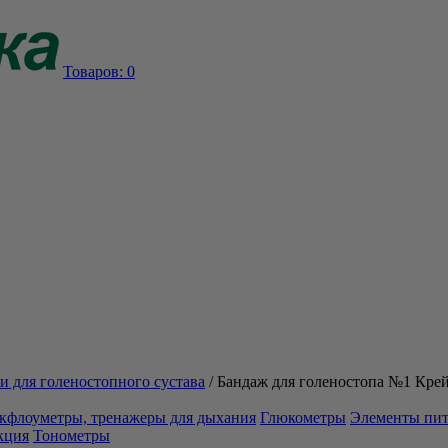
Товаров:
0
и для голеностопного сустава
/
Бандаж для голеностопа №1 Крей
кфлоуметры, тренажеры для дыхания
Глюкометры
Элементы пи
кция
Тонометры