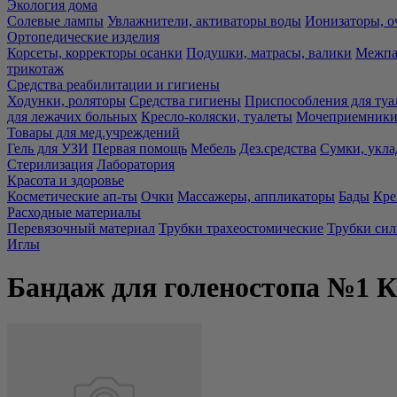
Экология дома
Солевые лампы
Увлажнители, активаторы воды
Ионизаторы, о
Ортопедические изделия
Корсеты, корректоры осанки
Подушки, матрасы, валики
Межпа
трикотаж
Средства реабилитации и гигиены
Ходунки, роляторы
Средства гигиены
Приспособления для туа
для лежачих больных
Кресло-коляски, туалеты
Мочеприемники,
Товары для мед.учреждений
Гель для УЗИ
Первая помощь
Мебель
Дез.средства
Сумки, укла
Стерилизация
Лаборатория
Красота и здоровье
Косметические ап-ты
Очки
Массажеры, аппликаторы
Бады
Кре
Расходные материалы
Перевязочный материал
Трубки трахеостомические
Трубки си
Иглы
Бандаж для голеностопа №1 К