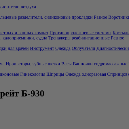
чистители воздуха
льцевые разделители, силиконовые прокладки
Разное
Воротники
летных и ванных комнат
Противопролежневые системы
Костыли
 калоприемники, судна
Тренажеры реабилитационные
Разное
дки для врачей
Инструмент
Одежда
Облучатели
Диагностически
ма
Ирригаторы, зубные щетки
Весы
Ванночки гидромассажные
ликоновые
Гинекология
Шприцы
Одежда одноразовая
Спринцов
рейт Б-930