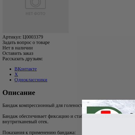
Артикул:
Ц0003379
Задать вопрос о товаре
Нет в наличии
Оставить заказ
Рассказать друзьям:
ВКонтакте
X
Одноклассники
Описание
Бандаж компрессионный для голеностопного сустава Крейт Б-9
Бандаж обеспечивает фиксацию и стабилизацию голеностопног
внутритканевый отек.
Показания к применению бандажа: