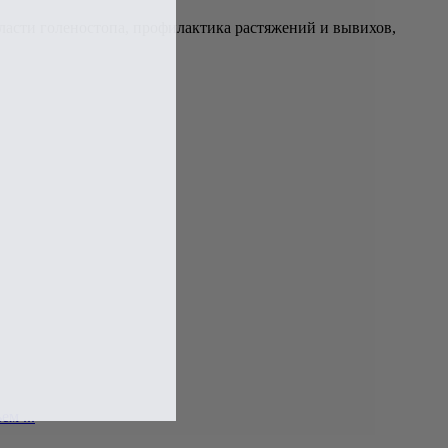
бласти голеностопа, профилактика растяжений и вывихов,
м ...