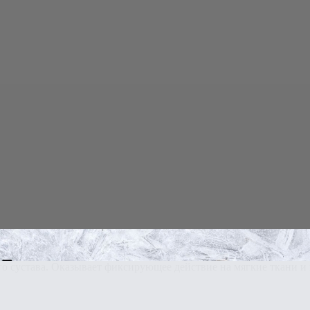
30.
о сустава. Оказывает фиксирующее действие на мягкие ткани и