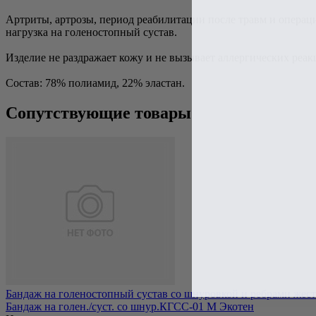
Артриты, артрозы, период реабилитации после травм и операц
нагрузка на голеностопный сустав.
Изделие не раздражает кожу и не вызывает аллергических реак
Состав: 78% полиамид, 22% эластан.
Сопутствующие товары
Бандаж на голеностопный сустав со шнуровкой и ребрами жестк
Бандаж на голен./суст. со шнур.КГСС-01 М Экотен