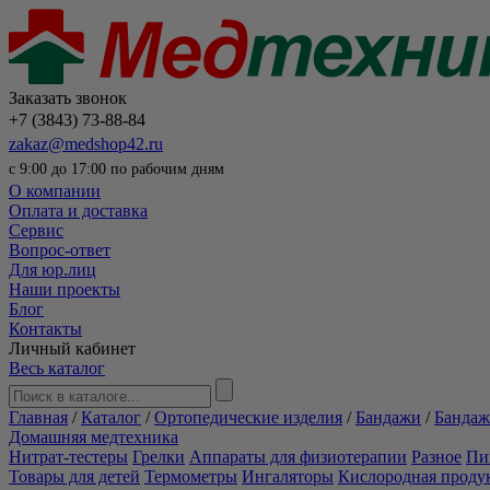
Заказать звонок
+7 (3843) 73-88-84
zakaz@medshop42.ru
с 9:00 до 17:00 по рабочим дням
О компании
Оплата и доставка
Сервис
Вопрос-ответ
Для юр.лиц
Наши проекты
Блог
Контакты
Личный кабинет
Весь каталог
Главная
/
Каталог
/
Ортопедические изделия
/
Бандажи
/
Бандаж
Домашняя медтехника
Нитрат-тестеры
Грелки
Аппараты для физиотерапии
Разное
Пи
Товары для детей
Термометры
Ингаляторы
Кислородная проду