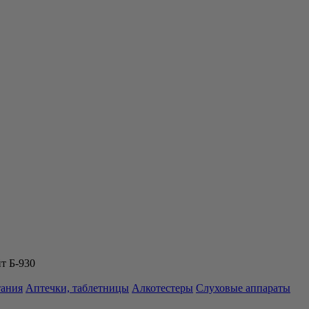
т Б-930
тания
Аптечки, таблетницы
Алкотестеры
Слуховые аппараты