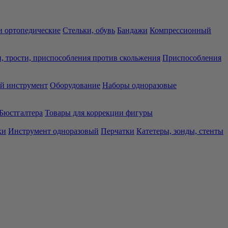
 ортопедические
Стельки, обувь
Бандажи
Компрессионный
, трости, приспособления против скольжения
Приспособления
й инструмент
Оборудование
Наборы одноразовые
Бюстгалтера
Товары для коррекции фигуры
ки
Инструмент одноразовый
Перчатки
Катетеры, зонды, стенты