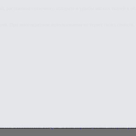
ий, растяжения связочного аппарата и ушибы мягких тканей в о
ций. При многократном использовании не теряет своих свойств.
ости Особенности: воздухо- и влагопроницаемый материал разъе