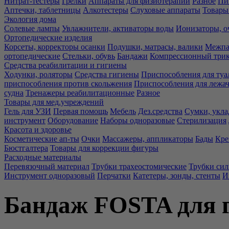
Нитрат-тестеры
Грелки
Аппараты для физиотерапии
Разное
Пи
Аптечки, таблетницы
Алкотестеры
Слуховые аппараты
Товары
Экология дома
Солевые лампы
Увлажнители, активаторы воды
Ионизаторы, о
Ортопедические изделия
Корсеты, корректоры осанки
Подушки, матрасы, валики
Межпа
ортопедические
Стельки, обувь
Бандажи
Компрессионный три
Средства реабилитации и гигиены
Ходунки, роляторы
Средства гигиены
Приспособления для туа
приспособления против скольжения
Приспособления для лежа
судна
Тренажеры реабилитационные
Разное
Товары для мед.учреждений
Гель для УЗИ
Первая помощь
Мебель
Дез.средства
Сумки, укла
инструмент
Оборудование
Наборы одноразовые
Стерилизация
Красота и здоровье
Косметические ап-ты
Очки
Массажеры, аппликаторы
Бады
Кре
Бюстгалтера
Товары для коррекции фигуры
Расходные материалы
Перевязочный материал
Трубки трахеостомические
Трубки си
Инструмент одноразовый
Перчатки
Катетеры, зонды, стенты
И
Бандаж FOSTA для г