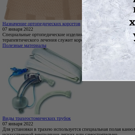
Назначение ортопедических корсетов
07 января 2022
Специальные ортопедические изделия применяются для облегч
терапевтического лечения служит корсет, который бывает ...
Полезные материалы
Виды трахеостомических трубок
07 января 2022
Для установки в трахею используется специальная полая каню
искусственной вентиляции легких или самостоятельно. ...