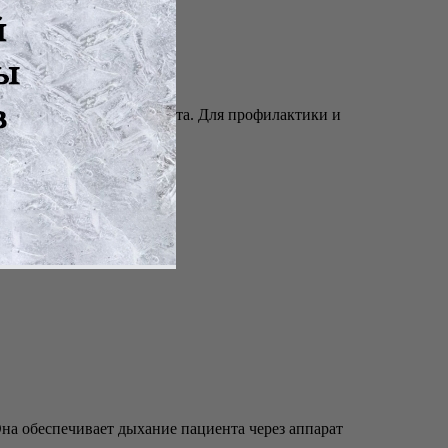
но-двигательного аппарата. Для профилактики и
на обеспечивает дыхание пациента через аппарат