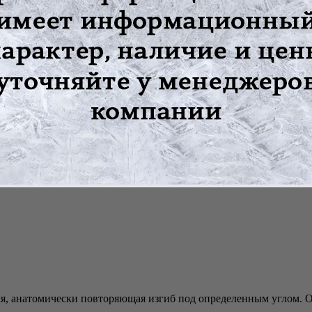
ения состояния при заболеваниях или нарушениях функций опор
ля, анатомически повторяющая изгиб под определенным углом. О