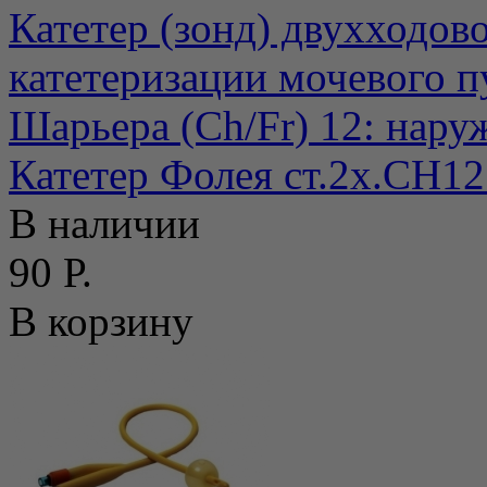
Катетер (зонд) двухходов
катетеризации мочевого п
Шарьера (Ch/Fr) 12: нару
Катетер Фолея ст.2х.СН1
В наличии
90 Р.
В корзину