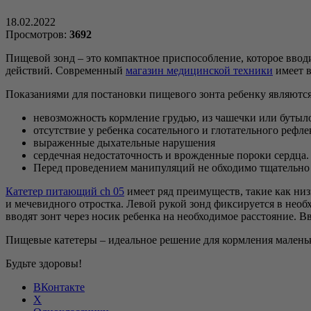
18.02.2022
Просмотров:
3692
Пищевой зонд – это компактное приспособление, которое вводи
действий. Современный
магазин медицинской техники
имеет в
Показаниями для постановки пищевого зонта ребенку являются
невозможность кормление грудью, из чашечки или бутыл
отсутствие у ребенка сосательного и глотательного рефле
выраженные дыхательные нарушения
сердечная недостаточность и врожденные пороки сердца.
Перед проведением манипуляций не обходимо тщательно п
Катетер питающий ch 05
имеет ряд преимуществ, такие как низ
и мечевидного отростка. Левой рукой зонд фиксируется в необ
вводят зонт через носик ребенка на необходимое расстояние. В
Пищевые катетеры – идеальное решение для кормления малень
Будьте здоровы!
ВКонтакте
X