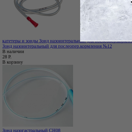
катетеры и зонды Зонд назоинтеральный для послеопер.кормле
Зонд назоинтеральный для послеопер.кормления №12
В наличии
28 Р.
В корзину
Зонд назогастральный СН08