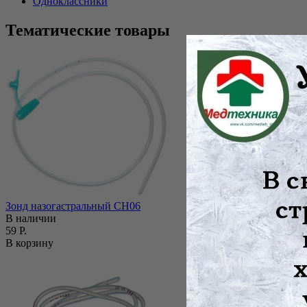
Одноклассники
Тематические товары
Зонд назогастральный СН06
В наличии
59 Р.
В корзину