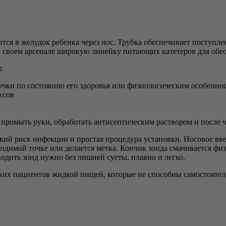
тся в желудок ребенка через нос. Трубка обеспечивает поступл
 своем арсенале широкую линейку питающих катетеров для обесп
:
очки по состоянию его здоровья или физиологическим особенно
ксов
ромыть руки, обработать антисептическим раствором и после ч
кий риск инфекции и простая процедура установки. Носовое вве
ходимой точке или делается метка. Кончик зонда смачивается ф
водить зонд нужно без лишней суеты, плавно и легко.
ких пациентов жидкой пищей, которые не способны самостояте