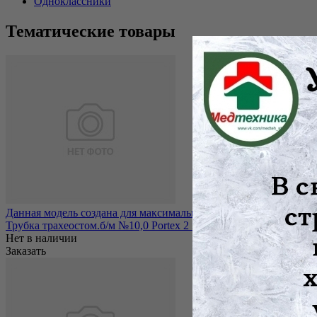
Одноклассники
Тематические товары
Данная модель создана для максимального удобства пациентов.
Трубка трахеостом.б/м №10,0 Portex 2 вн.канюл.
Нет в наличии
Заказать