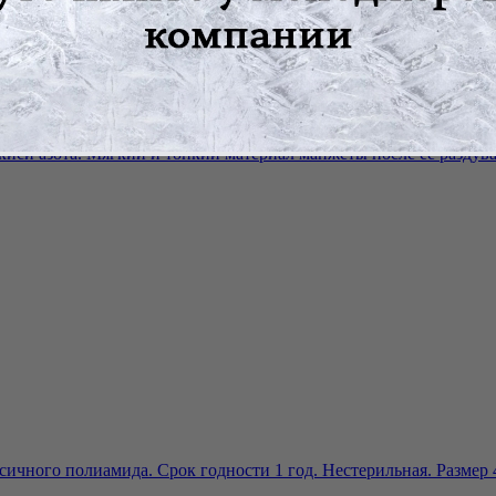
киси азота. Мягкий и тонкий материал манжеты после ее раздува
сичного полиамида. Срок годности 1 год. Нестерильная. Размер 4