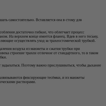
ть самостоятельно. Вставляется она в стому для
собления достаточно гибкие, что облегчает процесс
ном. На верхнем конце имеется фланец. Вдев в него тесьму,
ляющие осуществлять уход за трахеостомической трубкой.
аления воздуха из манжеты и сжатия трубки при
ека строение трахеи отличное от стандартного, то в таком
бки.
ет задыхаться. Поэтому важно прислушиваться, чтобы дыхание
а развязываются фиксирующие тесёмки, и из манжеты
тическими растворами.