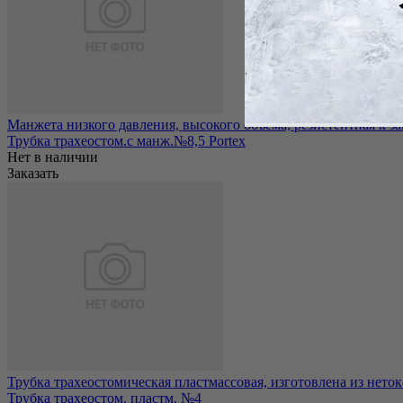
Манжета низкого давления, высокого объема; резистентная к за
Трубка трахеостом.с манж.№8,5 Portex
Нет в наличии
Заказать
Трубка трахеостомическая пластмассовая, изготовлена из неток
Трубка трахеостом. пластм. №4