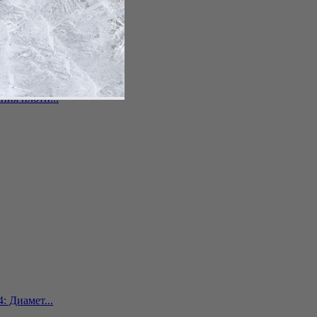
ния плотн...
: Диамет...