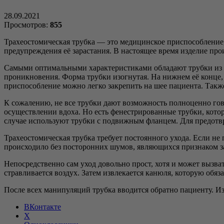
28.09.2021
Просмотров:
855
Трахеостомическая трубка — это медицинское приспособление,
предупреждения её зарастания. В настоящее время изделие прои
Самыми оптимальными характеристиками обладают трубки из
проникновения. Форма трубки изогнутая. На нижнем её конце, 
приспособление можно легко закрепить на шее пациента. Такж
К сожалению, не все трубки дают возможность полноценно гов
осуществлении вдоха. Но есть фенестрированные трубки, котор
случае используют трубки с подвижным фланцем. Для предотв
Трахеостомическая трубка требует постоянного ухода. Если не
происходило без посторонних шумов, являющихся признаком за
Непосредственно сам уход довольно прост, хотя и может вызва
стравливается воздух. Затем извлекается канюля, которую обя
После всех манипуляций трубка вводится обратно пациенту. Изд
ВКонтакте
X