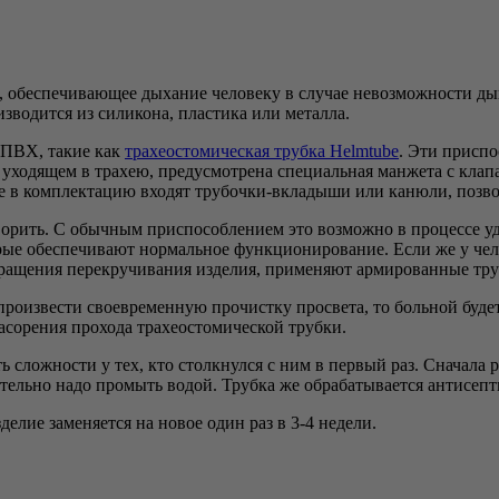
 обеспечивающее дыхание человеку в случае невозможности дыша
зводится из силикона, пластика или металла.
 ПВХ, такие как
трахеостомическая трубка Helmtube
. Эти приспо
уходящем в трахею, предусмотрена специальная манжета с клапа
е в комплектацию входят трубочки-вкладыши или канюли, позво
орить. С обычным приспособлением это возможно в процессе уд
ые обеспечивают нормальное функционирование. Если же у челов
ращения перекручивания изделия, применяют армированные тру
 произвести своевременную прочистку просвета, то больной буд
сорения прохода трахеостомической трубки.
ть сложности у тех, кто столкнулся с ним в первый раз. Сначал
зательно надо промыть водой. Трубка же обрабатывается антисеп
елие заменяется на новое один раз в 3-4 недели.