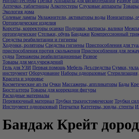
Нитрат-тестеры
Грелки
Аппараты для физиотерапии
Разное
Пи
Аптечки, таблетницы
Алкотестеры
Слуховые аппараты
Товары
Экология дома
Солевые лампы
Увлажнители, активаторы воды
Ионизаторы, о
Ортопедические изделия
Корсеты, корректоры осанки
Подушки, матрасы, валики
Межпа
ортопедические
Стельки, обувь
Бандажи
Компрессионный три
Средства реабилитации и гигиены
Ходунки, роляторы
Средства гигиены
Приспособления для туа
приспособления против скольжения
Приспособления для лежа
судна
Тренажеры реабилитационные
Разное
Товары для мед.учреждений
Гель для УЗИ
Первая помощь
Мебель
Дез.средства
Сумки, укла
инструмент
Оборудование
Наборы одноразовые
Стерилизация
Красота и здоровье
Косметические ап-ты
Очки
Массажеры, аппликаторы
Бады
Кре
Бюстгалтера
Товары для коррекции фигуры
Расходные материалы
Перевязочный материал
Трубки трахеостомические
Трубки си
Инструмент одноразовый
Перчатки
Катетеры, зонды, стенты
И
Бандаж Крейт дород