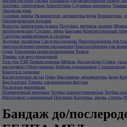
Нитрат-тестеры
Грелки
Аппараты для физиотерапии
Разное
Пи
Аптечки, таблетницы
Алкотестеры
Слуховые аппараты
Товары
Экология дома
Солевые лампы
Увлажнители, активаторы воды
Ионизаторы, о
Ортопедические изделия
Корсеты, корректоры осанки
Подушки, матрасы, валики
Межпа
ортопедические
Стельки, обувь
Бандажи
Компрессионный три
Средства реабилитации и гигиены
Ходунки, роляторы
Средства гигиены
Приспособления для туа
приспособления против скольжения
Приспособления для лежа
судна
Тренажеры реабилитационные
Разное
Товары для мед.учреждений
Гель для УЗИ
Первая помощь
Мебель
Дез.средства
Сумки, укла
инструмент
Оборудование
Наборы одноразовые
Стерилизация
Красота и здоровье
Косметические ап-ты
Очки
Массажеры, аппликаторы
Бады
Кре
Бюстгалтера
Товары для коррекции фигуры
Расходные материалы
Перевязочный материал
Трубки трахеостомические
Трубки си
Инструмент одноразовый
Перчатки
Катетеры, зонды, стенты
И
Бандаж до/послерод