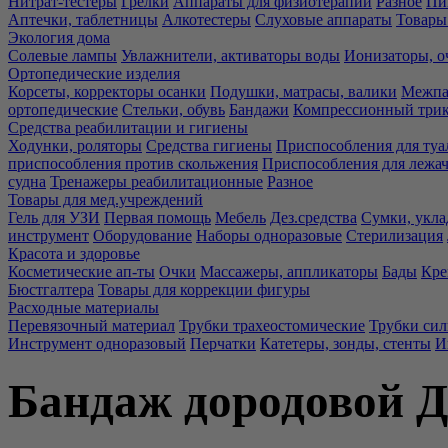
Нитрат-тестеры
Грелки
Аппараты для физиотерапии
Разное
Пи
Аптечки, таблетницы
Алкотестеры
Слуховые аппараты
Товары
Экология дома
Солевые лампы
Увлажнители, активаторы воды
Ионизаторы, о
Ортопедические изделия
Корсеты, корректоры осанки
Подушки, матрасы, валики
Межпа
ортопедические
Стельки, обувь
Бандажи
Компрессионный три
Средства реабилитации и гигиены
Ходунки, роляторы
Средства гигиены
Приспособления для туа
приспособления против скольжения
Приспособления для лежа
судна
Тренажеры реабилитационные
Разное
Товары для мед.учреждений
Гель для УЗИ
Первая помощь
Мебель
Дез.средства
Сумки, укла
инструмент
Оборудование
Наборы одноразовые
Стерилизация
Красота и здоровье
Косметические ап-ты
Очки
Массажеры, аппликаторы
Бады
Кре
Бюстгалтера
Товары для коррекции фигуры
Расходные материалы
Перевязочный материал
Трубки трахеостомические
Трубки си
Инструмент одноразовый
Перчатки
Катетеры, зонды, стенты
И
Бандаж дородовой Д