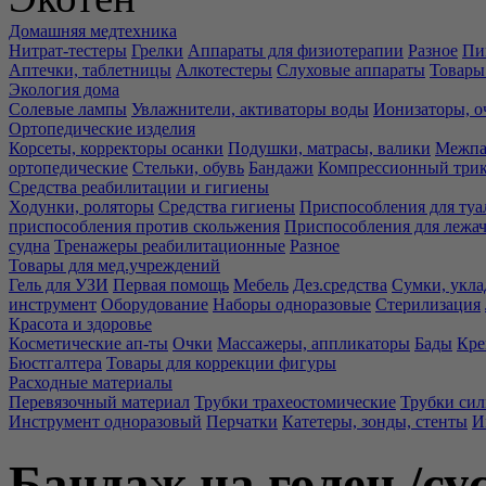
Домашняя медтехника
Нитрат-тестеры
Грелки
Аппараты для физиотерапии
Разное
Пи
Аптечки, таблетницы
Алкотестеры
Слуховые аппараты
Товары
Экология дома
Солевые лампы
Увлажнители, активаторы воды
Ионизаторы, о
Ортопедические изделия
Корсеты, корректоры осанки
Подушки, матрасы, валики
Межпа
ортопедические
Стельки, обувь
Бандажи
Компрессионный три
Средства реабилитации и гигиены
Ходунки, роляторы
Средства гигиены
Приспособления для туа
приспособления против скольжения
Приспособления для лежа
судна
Тренажеры реабилитационные
Разное
Товары для мед.учреждений
Гель для УЗИ
Первая помощь
Мебель
Дез.средства
Сумки, укла
инструмент
Оборудование
Наборы одноразовые
Стерилизация
Красота и здоровье
Косметические ап-ты
Очки
Массажеры, аппликаторы
Бады
Кре
Бюстгалтера
Товары для коррекции фигуры
Расходные материалы
Перевязочный материал
Трубки трахеостомические
Трубки си
Инструмент одноразовый
Перчатки
Катетеры, зонды, стенты
И
Бандаж на голен./су