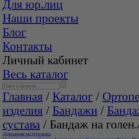
Для юр.лиц
Наши проекты
Блог
Контакты
Личный кабинет
Весь каталог
Главная
/
Каталог
/
Ортопе
изделия
/
Бандажи
/
Банда
сустава
/
Бандаж на голен.
Домашняя медтехника