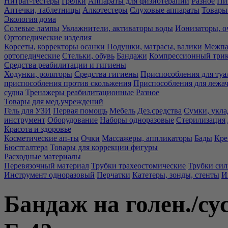
Нитрат-тестеры
Грелки
Аппараты для физиотерапии
Разное
Пи
Аптечки, таблетницы
Алкотестеры
Слуховые аппараты
Товары
Экология дома
Солевые лампы
Увлажнители, активаторы воды
Ионизаторы, о
Ортопедические изделия
Корсеты, корректоры осанки
Подушки, матрасы, валики
Межпа
ортопедические
Стельки, обувь
Бандажи
Компрессионный три
Средства реабилитации и гигиены
Ходунки, роляторы
Средства гигиены
Приспособления для туа
приспособления против скольжения
Приспособления для лежа
судна
Тренажеры реабилитационные
Разное
Товары для мед.учреждений
Гель для УЗИ
Первая помощь
Мебель
Дез.средства
Сумки, укла
инструмент
Оборудование
Наборы одноразовые
Стерилизация
Красота и здоровье
Косметические ап-ты
Очки
Массажеры, аппликаторы
Бады
Кре
Бюстгалтера
Товары для коррекции фигуры
Расходные материалы
Перевязочный материал
Трубки трахеостомические
Трубки си
Инструмент одноразовый
Перчатки
Катетеры, зонды, стенты
И
Бандаж на голен./сус