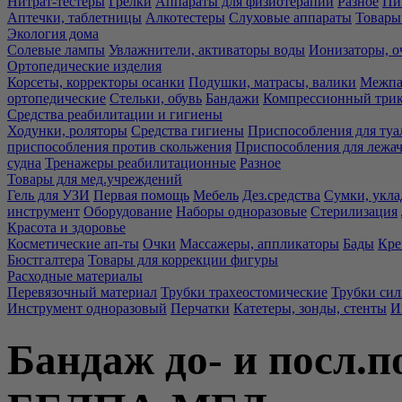
Нитрат-тестеры
Грелки
Аппараты для физиотерапии
Разное
Пи
Аптечки, таблетницы
Алкотестеры
Слуховые аппараты
Товары
Экология дома
Солевые лампы
Увлажнители, активаторы воды
Ионизаторы, о
Ортопедические изделия
Корсеты, корректоры осанки
Подушки, матрасы, валики
Межпа
ортопедические
Стельки, обувь
Бандажи
Компрессионный три
Средства реабилитации и гигиены
Ходунки, роляторы
Средства гигиены
Приспособления для туа
приспособления против скольжения
Приспособления для лежа
судна
Тренажеры реабилитационные
Разное
Товары для мед.учреждений
Гель для УЗИ
Первая помощь
Мебель
Дез.средства
Сумки, укла
инструмент
Оборудование
Наборы одноразовые
Стерилизация
Красота и здоровье
Косметические ап-ты
Очки
Массажеры, аппликаторы
Бады
Кре
Бюстгалтера
Товары для коррекции фигуры
Расходные материалы
Перевязочный материал
Трубки трахеостомические
Трубки си
Инструмент одноразовый
Перчатки
Катетеры, зонды, стенты
И
Бандаж до- и посл.