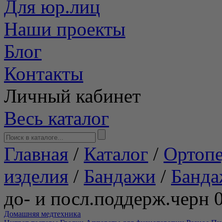
Для юр.лиц
Наши проекты
Блог
Контакты
Личный кабинет
Весь каталог
Главная
/
Каталог
/
Ортопе
изделия
/
Бандажи
/
Банда
до- и посл.поддерж.чер
Домашняя медтехника