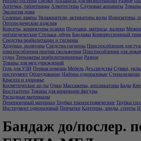
Нитрат-тестеры
Грелки
Аппараты для физиотерапии
Разное
Пи
Аптечки, таблетницы
Алкотестеры
Слуховые аппараты
Товары
Экология дома
Солевые лампы
Увлажнители, активаторы воды
Ионизаторы, о
Ортопедические изделия
Корсеты, корректоры осанки
Подушки, матрасы, валики
Межпа
ортопедические
Стельки, обувь
Бандажи
Компрессионный три
Средства реабилитации и гигиены
Ходунки, роляторы
Средства гигиены
Приспособления для туа
приспособления против скольжения
Приспособления для лежа
судна
Тренажеры реабилитационные
Разное
Товары для мед.учреждений
Гель для УЗИ
Первая помощь
Мебель
Дез.средства
Сумки, укла
инструмент
Оборудование
Наборы одноразовые
Стерилизация
Красота и здоровье
Косметические ап-ты
Очки
Массажеры, аппликаторы
Бады
Кре
Бюстгалтера
Товары для коррекции фигуры
Расходные материалы
Перевязочный материал
Трубки трахеостомические
Трубки си
Инструмент одноразовый
Перчатки
Катетеры, зонды, стенты
И
Бандаж до/послер. п