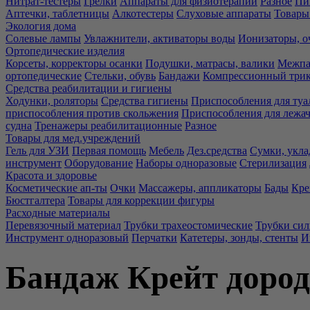
Нитрат-тестеры
Грелки
Аппараты для физиотерапии
Разное
Пи
Аптечки, таблетницы
Алкотестеры
Слуховые аппараты
Товары
Экология дома
Солевые лампы
Увлажнители, активаторы воды
Ионизаторы, о
Ортопедические изделия
Корсеты, корректоры осанки
Подушки, матрасы, валики
Межпа
ортопедические
Стельки, обувь
Бандажи
Компрессионный три
Средства реабилитации и гигиены
Ходунки, роляторы
Средства гигиены
Приспособления для туа
приспособления против скольжения
Приспособления для лежа
судна
Тренажеры реабилитационные
Разное
Товары для мед.учреждений
Гель для УЗИ
Первая помощь
Мебель
Дез.средства
Сумки, укла
инструмент
Оборудование
Наборы одноразовые
Стерилизация
Красота и здоровье
Косметические ап-ты
Очки
Массажеры, аппликаторы
Бады
Кре
Бюстгалтера
Товары для коррекции фигуры
Расходные материалы
Перевязочный материал
Трубки трахеостомические
Трубки си
Инструмент одноразовый
Перчатки
Катетеры, зонды, стенты
И
Бандаж Крейт дород