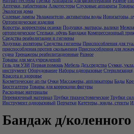
Нитрат-тестеры
Грелки
Аппараты для физиотерапии
Разное
Пи
Аптечки, таблетницы
Алкотестеры
Слуховые аппараты
Товары
Экология дома
Солевые лампы
Увлажнители, активаторы воды
Ионизаторы, о
Ортопедические изделия
Корсеты, корректоры осанки
Подушки, матрасы, валики
Межпа
ортопедические
Стельки, обувь
Бандажи
Компрессионный три
Средства реабилитации и гигиены
Ходунки, роляторы
Средства гигиены
Приспособления для туа
приспособления против скольжения
Приспособления для лежа
судна
Тренажеры реабилитационные
Разное
Товары для мед.учреждений
Гель для УЗИ
Первая помощь
Мебель
Дез.средства
Сумки, укла
инструмент
Оборудование
Наборы одноразовые
Стерилизация
Красота и здоровье
Косметические ап-ты
Очки
Массажеры, аппликаторы
Бады
Кре
Бюстгалтера
Товары для коррекции фигуры
Расходные материалы
Перевязочный материал
Трубки трахеостомические
Трубки си
Инструмент одноразовый
Перчатки
Катетеры, зонды, стенты
И
Бандаж д/коленного