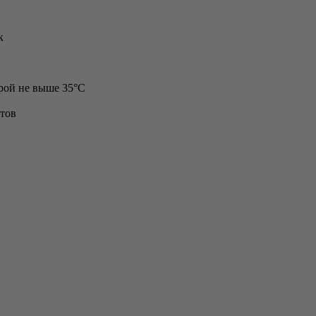
к
орой не выше 35°С
нтов