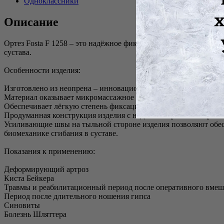
Одноклассники
Описание
Ортез Fosta F 1258 – это надёжное фиксирующее медицинское и
сустава.
Особенности изделия:
Изготовлено из неопрена – инновационного материала, позвол
Материал оказывает микромассажное и согревающее воздейств
Обеспечивает лёгкую степень фиксации
Продуманная конструкция изделия с надпателлярным отверст
Усиливающие швы на тыльной стороне изделия позволяют обесп
биомеханике сгибания в суставе.
Показания к применению:
Деформирующий артроз
Киста Бейкера
Травмы и реабилитационный период после оперативного вмеш
Период после длительного ношения гипса
Синовиты
Болезнь Шляттера