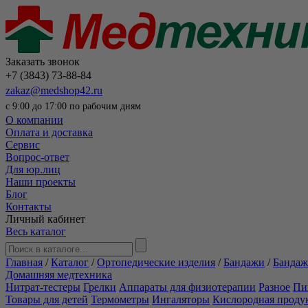
Заказать звонок
+7 (3843) 73-88-84
zakaz@medshop42.ru
с 9:00 до 17:00 по рабочим дням
О компании
Оплата и доставка
Сервис
Вопрос-ответ
Для юр.лиц
Наши проекты
Блог
Контакты
Личный кабинет
Весь каталог
Главная
/
Каталог
/
Ортопедические изделия
/
Бандажи
/
Бандаж
Домашняя медтехника
Нитрат-тестеры
Грелки
Аппараты для физиотерапии
Разное
Пи
Товары для детей
Термометры
Ингаляторы
Кислородная проду