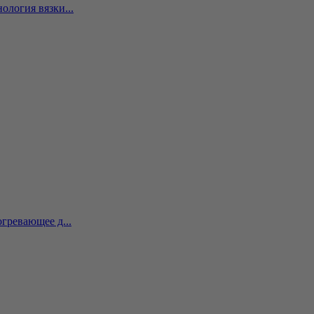
ология вязки...
гревающее д...