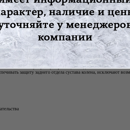
зделие для лечения и реабилитации сустава. Также его рекомен
яющего коже дышать и пропускать влагу
ие
ием обеспечивает умеренную фиксацию надколенника
ечивать защиту заднего отдела сустава колена, исключают воз
ательства