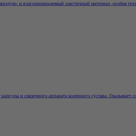
воздухо- и влагопроницаемый эластичный материал -особая техн
апсулы и связочного аппарата коленного сустава. Оказывает со