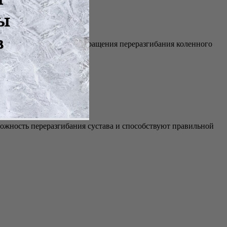
дуется носить для предотвращения переразгибания коленного
можность переразгибания сустава и способствуют правильной