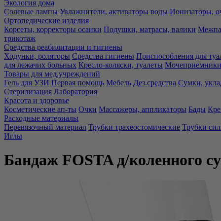
Экология дома
Солевые лампы
Увлажнители, активаторы воды
Ионизаторы, о
Ортопедические изделия
Корсеты, корректоры осанки
Подушки, матрасы, валики
Межпа
трикотаж
Средства реабилитации и гигиены
Ходунки, роляторы
Средства гигиены
Приспособления для туа
для лежачих больных
Кресло-коляски, туалеты
Мочеприемники,
Товары для мед.учреждений
Гель для УЗИ
Первая помощь
Мебель
Дез.средства
Сумки, укла
Стерилизация
Лаборатория
Красота и здоровье
Косметические ап-ты
Очки
Массажеры, аппликаторы
Бады
Кре
Расходные материалы
Перевязочный материал
Трубки трахеостомические
Трубки си
Иглы
Бандаж FOSTA д/коленного су