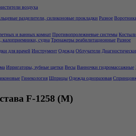
чистители воздуха
льцевые разделители, силиконовые прокладки
Разное
Воротники
летных и ванных комнат
Противопролежневые системы
Костыли
 калоприемники, судна
Тренажеры реабилитационные
Разное
дки для врачей
Инструмент
Одежда
Облучатели
Диагностически
ма
Ирригаторы, зубные щетки
Весы
Ванночки гидромассажные
ликоновые
Гинекология
Шприцы
Одежда одноразовая
Спринцов
става F-1258 (M)