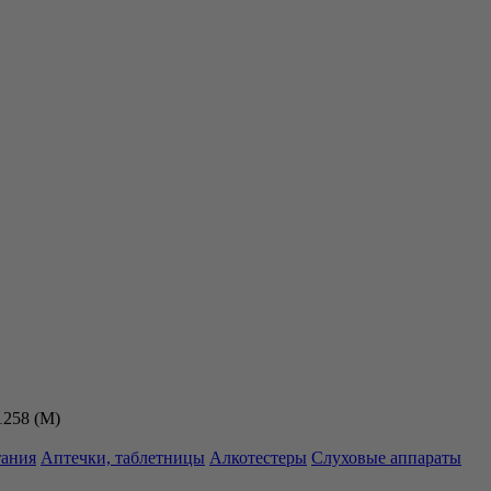
1258 (M)
тания
Аптечки, таблетницы
Алкотестеры
Слуховые аппараты