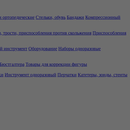
 ортопедические
Стельки, обувь
Бандажи
Компрессионный
, трости, приспособления против скольжения
Приспособления
й инструмент
Оборудование
Наборы одноразовые
Бюстгалтера
Товары для коррекции фигуры
ки
Инструмент одноразовый
Перчатки
Катетеры, зонды, стенты