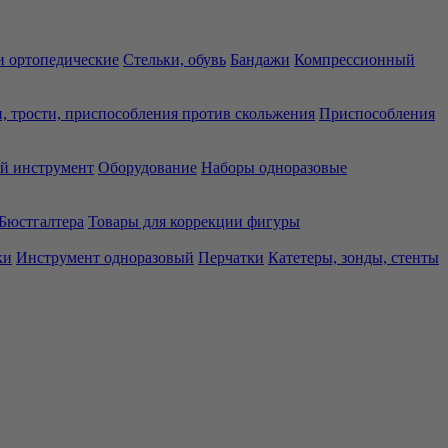
 ортопедические
Стельки, обувь
Бандажи
Компрессионный
, трости, приспособления против скольжения
Приспособления
й инструмент
Оборудование
Наборы одноразовые
Бюстгалтера
Товары для коррекции фигуры
ки
Инструмент одноразовый
Перчатки
Катетеры, зонды, стенты