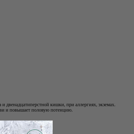
 и двенадцатиперстной кишки, при аллергиях, экземах.
рови и повышает половую потенцию.