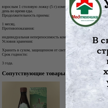
взрослым 1 столовую ложку (5 г) измельченного растительного 
день во время еды.
Продолжительность приема:
1 месяц.
Противопоказания:
индивидуальная непереносимость компонентов, беременность,
Условия хранения:
Хранить в сухом, защищенном от света месте, при температуре
Срок годности:
3 года.
Сопутствующие товары