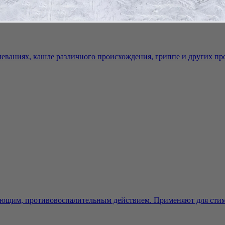
еваниях, кашле различного происхождения, гриппе и других про
ющим, противовоспалительным действием. Применяют для стим