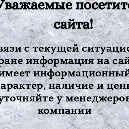
сырья залить 1 стаканом (200 мл) кипятка, накрыть крышкой, нас
 кормление грудью.
 не выше 25С.