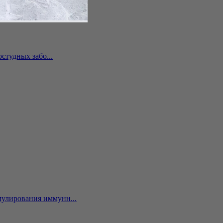
студных забо...
улирования иммунн...