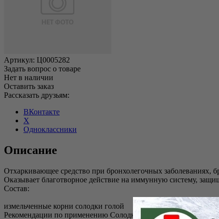
Артикул:
Ц0005282
Задать вопрос о товаре
Нет в наличии
Оставить заказ
Рассказать друзьям:
ВКонтакте
X
Одноклассники
Описание
Отхаркивающее средство при бронхолегочных заболеваниях, бро
Оказывает благотворное действие на иммунную систему, защищ
Состав:
измельченные корни солодки голой
Рекомендации по применению Солодка (корень):