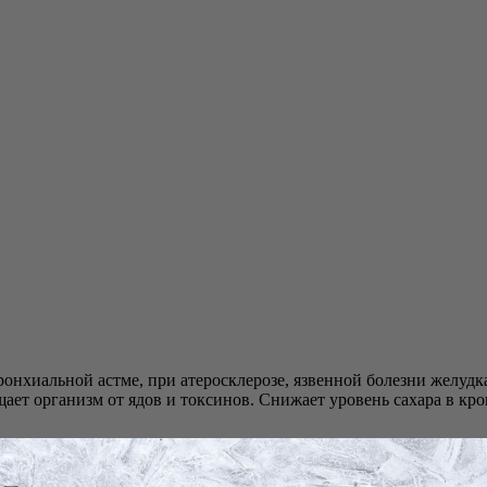
нхиальной астме, при атеросклерозе, язвенной болезни желудка
ает организм от ядов и токсинов. Снижает уровень сахара в к