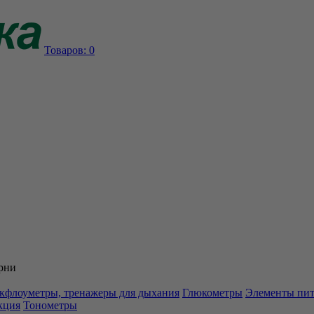
Товаров:
0
рни
кфлоуметры, тренажеры для дыхания
Глюкометры
Элементы пи
кция
Тонометры