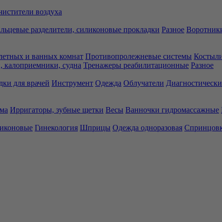
чистители воздуха
льцевые разделители, силиконовые прокладки
Разное
Воротники
летных и ванных комнат
Противопролежневые системы
Костыли
 калоприемники, судна
Тренажеры реабилитационные
Разное
дки для врачей
Инструмент
Одежда
Облучатели
Диагностически
ма
Ирригаторы, зубные щетки
Весы
Ванночки гидромассажные
ликоновые
Гинекология
Шприцы
Одежда одноразовая
Спринцов