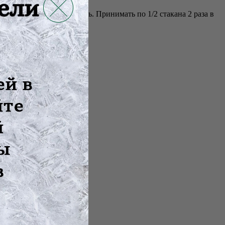
тоять 15 минут, процедить. Принимать по 1/2 стакана 2 раза в