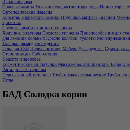
Экология дома
Солевые лампы
Увлажнители, активаторы воды
Ионизаторы, о
Ортопедические изделия
Корсеты, корректоры осанки
Подушки, матрасы, валики
Межпа
трикотаж
Средства реабилитации и гигиены
Ходунки, роляторы
Средства гигиены
Приспособления для туа
для лежачих больных
Кресло-коляски, туалеты
Мочеприемники,
Товары для мед.учреждений
Гель для УЗИ
Первая помощь
Мебель
Дез.средства
Сумки, укла
Стерилизация
Лаборатория
Красота и здоровье
Косметические ап-ты
Очки
Массажеры, аппликаторы
Бады
Кре
Расходные материалы
Перевязочный материал
Трубки трахеостомические
Трубки си
Иглы
БАД Солодка корни