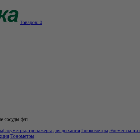
Товаров:
0
е сосуды ф/п
кфлоуметры, тренажеры для дыхания
Глюкометры
Элементы пи
кция
Тонометры