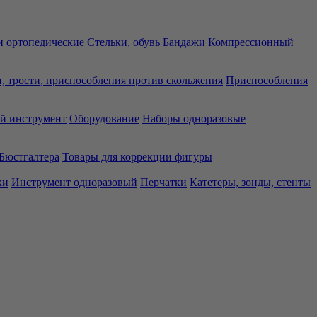
 ортопедические
Стельки, обувь
Бандажи
Компрессионный
, трости, приспособления против скольжения
Приспособления
й инструмент
Оборудование
Наборы одноразовые
Бюстгалтера
Товары для коррекции фигуры
ки
Инструмент одноразовый
Перчатки
Катетеры, зонды, стенты