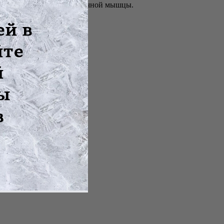
х веществ к тканям сердечной мышцы.
 артрите,...