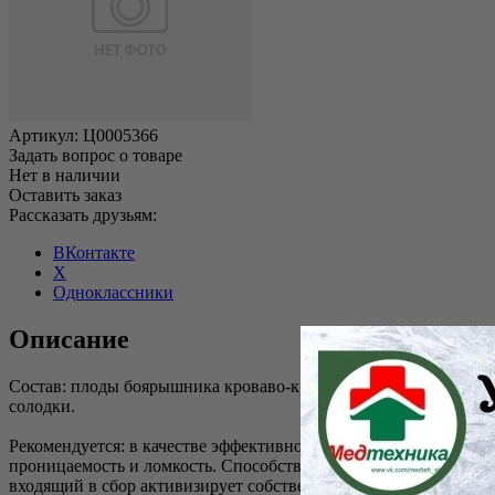
Артикул:
Ц0005366
Задать вопрос о товаре
Нет в наличии
Оставить заказ
Рассказать друзьям:
ВКонтакте
X
Одноклассники
Описание
Состав: плоды боярышника кроваво-красного, плоды аронии че
солодки.
Рекомендуется: в качестве эффективного натурального средс
проницаемость и ломкость. Способствует уменьшению липидных
входящий в сбор активизирует собственный антиоксидантный 