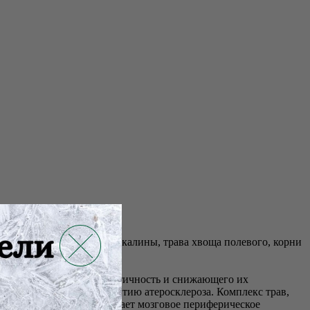
левера лугового. Плоды калины, трава хвоща полевого, корни
осудов, повышающего эластичность и снижающего их
рина, препятствуя развитию атеросклероза. Комплекс трав,
бодных радикалов. Улучшает мозговое периферическое