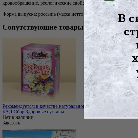
кровообращение, реологические свойства крови и микроцирку
Форма выпуска: россыпь (масса нетто 50г), фильтр-пакеты 20 шт.
Сопутствующие товары
Рекомендуется: в качестве натурального средства для улучшени
БАД Сбор Здоровые суставы
Нет в наличии
Заказать