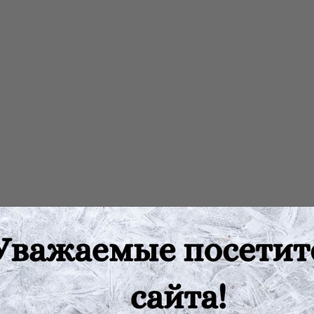
рноплодной, плоды софоры японской, плоды шиповника, трава к
тва, укрепляющего и восстанавливающего стенки кровеносных с
 отложений в стенках сосудов, снижению концентрации холесте
механизм защиты человека от разрушительного воздействия сво