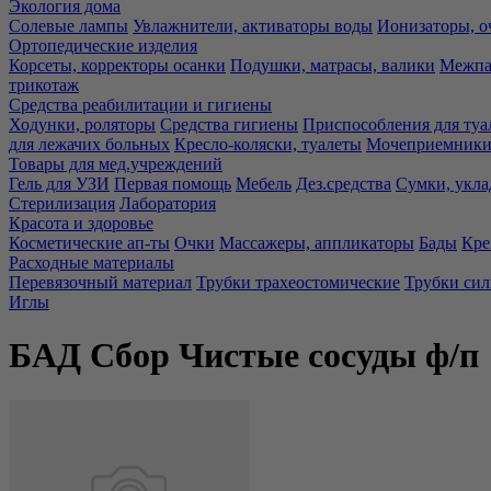
Экология дома
Солевые лампы
Увлажнители, активаторы воды
Ионизаторы, о
Ортопедические изделия
Корсеты, корректоры осанки
Подушки, матрасы, валики
Межпа
трикотаж
Средства реабилитации и гигиены
Ходунки, роляторы
Средства гигиены
Приспособления для туа
для лежачих больных
Кресло-коляски, туалеты
Мочеприемники,
Товары для мед.учреждений
Гель для УЗИ
Первая помощь
Мебель
Дез.средства
Сумки, укла
Стерилизация
Лаборатория
Красота и здоровье
Косметические ап-ты
Очки
Массажеры, аппликаторы
Бады
Кре
Расходные материалы
Перевязочный материал
Трубки трахеостомические
Трубки си
Иглы
БАД Сбор Чистые сосуды ф/п