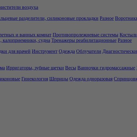
чистители воздуха
льцевые разделители, силиконовые прокладки
Разное
Воротники
летных и ванных комнат
Противопролежневые системы
Костыли
 калоприемники, судна
Тренажеры реабилитационные
Разное
дки для врачей
Инструмент
Одежда
Облучатели
Диагностически
ма
Ирригаторы, зубные щетки
Весы
Ванночки гидромассажные
ликоновые
Гинекология
Шприцы
Одежда одноразовая
Спринцов