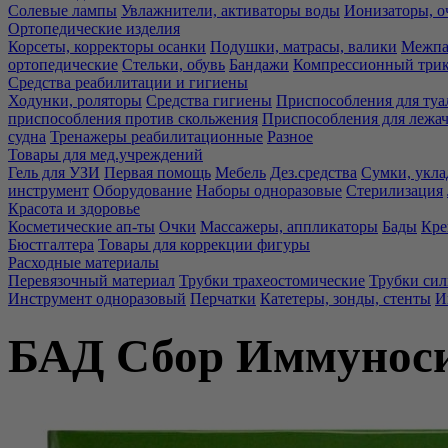
Солевые лампы
Увлажнители, активаторы воды
Ионизаторы, о
Ортопедические изделия
Корсеты, корректоры осанки
Подушки, матрасы, валики
Межпа
ортопедические
Стельки, обувь
Бандажи
Компрессионный три
Средства реабилитации и гигиены
Ходунки, роляторы
Средства гигиены
Приспособления для туа
приспособления против скольжения
Приспособления для лежа
судна
Тренажеры реабилитационные
Разное
Товары для мед.учреждений
Гель для УЗИ
Первая помощь
Мебель
Дез.средства
Сумки, укла
инструмент
Оборудование
Наборы одноразовые
Стерилизация
Красота и здоровье
Косметические ап-ты
Очки
Массажеры, аппликаторы
Бады
Кре
Бюстгалтера
Товары для коррекции фигуры
Расходные материалы
Перевязочный материал
Трубки трахеостомические
Трубки си
Инструмент одноразовый
Перчатки
Катетеры, зонды, стенты
И
БАД Сбор Иммуноси