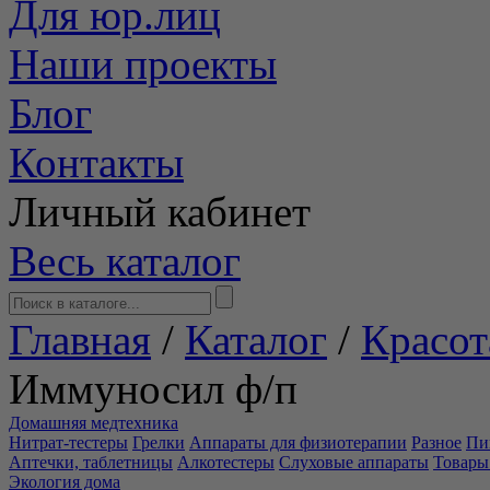
Для юр.лиц
Наши проекты
Блог
Контакты
Личный кабинет
Весь каталог
Главная
/
Каталог
/
Красот
Иммуносил ф/п
Домашняя медтехника
Нитрат-тестеры
Грелки
Аппараты для физиотерапии
Разное
Пи
Аптечки, таблетницы
Алкотестеры
Слуховые аппараты
Товары
Экология дома