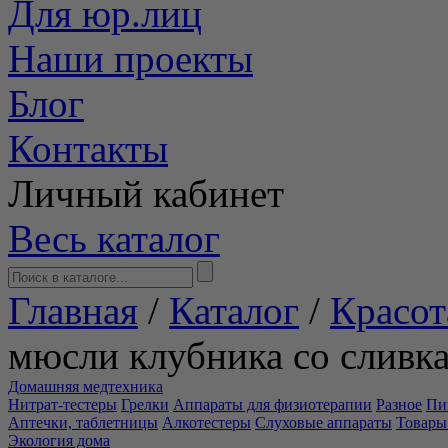
Для юр.лиц
Наши проекты
Блог
Контакты
Личный кабинет
Весь каталог
Главная
/
Каталог
/
Красот
мюсли клубника со сливк
Домашняя медтехника
Нитрат-тестеры
Грелки
Аппараты для физиотерапии
Разное
Пи
Аптечки, таблетницы
Алкотестеры
Слуховые аппараты
Товары
Экология дома