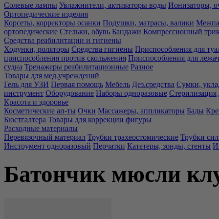
Солевые лампы
Увлажнители, активаторы воды
Ионизаторы, о
Ортопедические изделия
Корсеты, корректоры осанки
Подушки, матрасы, валики
Межпа
ортопедические
Стельки, обувь
Бандажи
Компрессионный три
Средства реабилитации и гигиены
Ходунки, роляторы
Средства гигиены
Приспособления для туа
приспособления против скольжения
Приспособления для лежа
судна
Тренажеры реабилитационные
Разное
Товары для мед.учреждений
Гель для УЗИ
Первая помощь
Мебель
Дез.средства
Сумки, укла
инструмент
Оборудование
Наборы одноразовые
Стерилизация
Красота и здоровье
Косметические ап-ты
Очки
Массажеры, аппликаторы
Бады
Кре
Бюстгалтера
Товары для коррекции фигуры
Расходные материалы
Перевязочный материал
Трубки трахеостомические
Трубки си
Инструмент одноразовый
Перчатки
Катетеры, зонды, стенты
И
Батончик мюсли клу