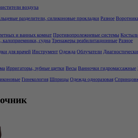
чистители воздуха
льцевые разделители, силиконовые прокладки
Разное
Воротники
летных и ванных комнат
Противопролежневые системы
Костыли
 калоприемники, судна
Тренажеры реабилитационные
Разное
дки для врачей
Инструмент
Одежда
Облучатели
Диагностически
ма
Ирригаторы, зубные щетки
Весы
Ванночки гидромассажные
ликоновые
Гинекология
Шприцы
Одежда одноразовая
Спринцов
точник