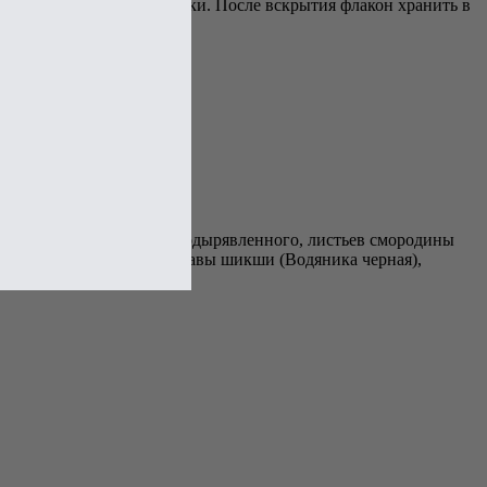
воду, соки и другие напитки. После вскрытия флакон хранить в
сокого, травы зверобоя продырявленного, листьев смородины
левзеи сафлоро-видной, травы шикши (Водяника черная),