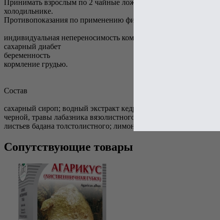
Принимать взрослым по 2 чайные ложки (8 мл) 3 раза в день в 
холодильнике.
Противопоказания по применению фитобальзама Горный исто
индивидуальная непереносимость компонентов
сахарный диабет
беременность
кормление грудью.
Состав
сахарный сироп; водный экстракт кедрового ореха, корневищ с
черной, травы лабазника вязолистного, чаги, корневищ с корн
листьев бадана толстолистного; лимонная кислота; настой проп
Сопутствующие товары