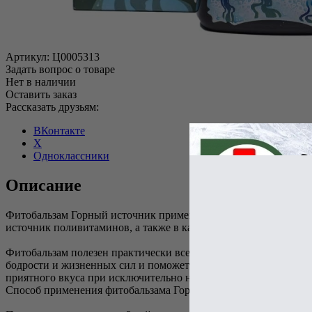
Артикул:
Ц0005313
Задать вопрос о товаре
Нет в наличии
Оставить заказ
Рассказать друзьям:
ВКонтакте
X
Одноклассники
Описание
Фитобальзам Горный источник применяется в качестве общеук
источник поливитаминов, а также в качестве активизирующего
Фитобальзам полезен практически всем: человеку столкнувшему
бодрости и жизненных сил и поможет предупредить целый ряд з
приятного вкуса при исключительно натуральном составе.
Способ применения фитобальзама Горный источник: