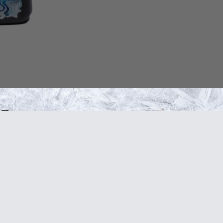
репляющего и тонизирующего средства при умственном и физиче
 обмен веществ и улучшающего сердечную деятельность средств
ся с болезнью – они подарят исцеление, а здоровому человеку 
аболеваний. Фитобальзамы всерьез изменят ваш взгляд на здоро