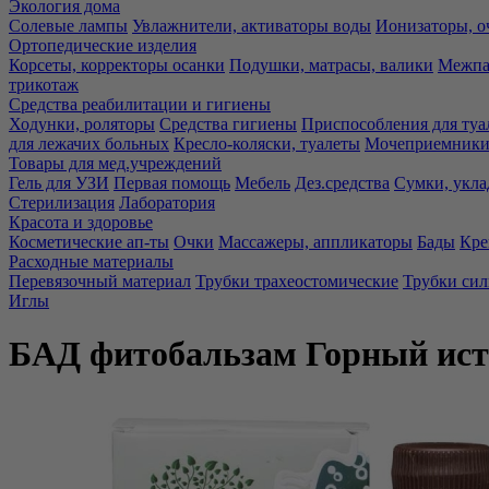
Экология дома
Солевые лампы
Увлажнители, активаторы воды
Ионизаторы, о
Ортопедические изделия
Корсеты, корректоры осанки
Подушки, матрасы, валики
Межпа
трикотаж
Средства реабилитации и гигиены
Ходунки, роляторы
Средства гигиены
Приспособления для туа
для лежачих больных
Кресло-коляски, туалеты
Мочеприемники,
Товары для мед.учреждений
Гель для УЗИ
Первая помощь
Мебель
Дез.средства
Сумки, укла
Стерилизация
Лаборатория
Красота и здоровье
Косметические ап-ты
Очки
Массажеры, аппликаторы
Бады
Кре
Расходные материалы
Перевязочный материал
Трубки трахеостомические
Трубки си
Иглы
БАД фитобальзам Горный ис