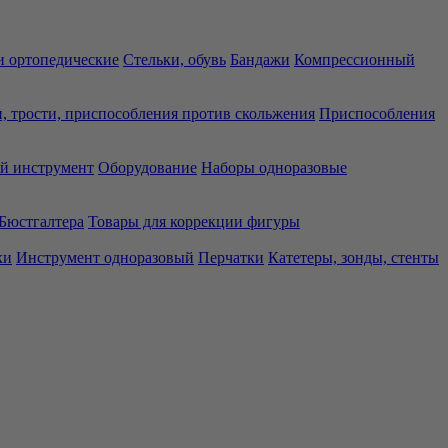
 ортопедические
Стельки, обувь
Бандажи
Компрессионный
, трости, приспособления против скольжения
Приспособления
й инструмент
Оборудование
Наборы одноразовые
Бюстгалтера
Товары для коррекции фигуры
ки
Инструмент одноразовый
Перчатки
Катетеры, зонды, стенты