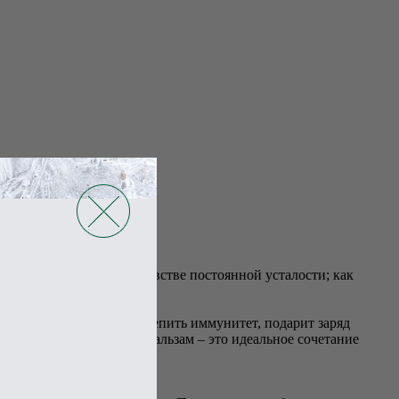
ском переутомлении, чувстве постоянной усталости; как
а.
фитобальзам поможет укрепить иммунитет, подарит заряд
вое питание. Ведь фитобальзам – это идеальное сочетание