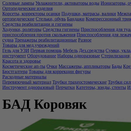
Солевые лампы
Увлажнители, активаторы воды
Ионизаторы, о
Ортопедические изделия
Корсеты, корректоры осанки
Подушки, матрасы, валики
Межпа
ортопедические
Стельки, обувь
Бандажи
Компрессионный три
Средства реабилитации и гигиены
Ходунки, роляторы
Средства гигиены
Приспособления для туа
приспособления против скольжения
Приспособления для лежа
судна
Тренажеры реабилитационные
Разное
Товары для мед.учреждений
Гель для УЗИ
Первая помощь
Мебель
Дез.средства
Сумки, укла
инструмент
Оборудование
Наборы одноразовые
Стерилизация
Красота и здоровье
Косметические ап-ты
Очки
Массажеры, аппликаторы
Бады
Кре
Бюстгалтера
Товары для коррекции фигуры
Расходные материалы
Перевязочный материал
Трубки трахеостомические
Трубки си
Инструмент одноразовый
Перчатки
Катетеры, зонды, стенты
И
БАД Коровяк