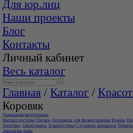
Для юр.лиц
Наши проекты
Блог
Контакты
Личный кабинет
Весь каталог
Главная
/
Каталог
/
Красот
Коровяк
Домашняя медтехника
Нитрат-тестеры
Грелки
Аппараты для физиотерапии
Разное
Пи
Аптечки, таблетницы
Алкотестеры
Слуховые аппараты
Товары
Экология дома