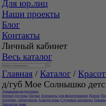
Для юр.лиц
Наши проекты
Блог
Контакты
Личный кабинет
Весь каталог
Главная
/
Каталог
/
Красот
д/губ Мое Солнышко детс
Домашняя медтехника
Нитрат-тестеры
Грелки
Аппараты для физиотерапии
Разное
Пи
Аптечки, таблетницы
Алкотестеры
Слуховые аппараты
Товары
Экология дома