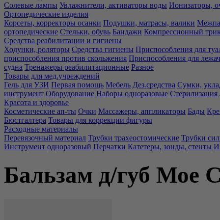
Солевые лампы
Увлажнители, активаторы воды
Ионизаторы, о
Ортопедические изделия
Корсеты, корректоры осанки
Подушки, матрасы, валики
Межпа
ортопедические
Стельки, обувь
Бандажи
Компрессионный три
Средства реабилитации и гигиены
Ходунки, роляторы
Средства гигиены
Приспособления для туа
приспособления против скольжения
Приспособления для лежа
судна
Тренажеры реабилитационные
Разное
Товары для мед.учреждений
Гель для УЗИ
Первая помощь
Мебель
Дез.средства
Сумки, укла
инструмент
Оборудование
Наборы одноразовые
Стерилизация
Красота и здоровье
Косметические ап-ты
Очки
Массажеры, аппликаторы
Бады
Кре
Бюстгалтера
Товары для коррекции фигуры
Расходные материалы
Перевязочный материал
Трубки трахеостомические
Трубки си
Инструмент одноразовый
Перчатки
Катетеры, зонды, стенты
И
Бальзам д/губ Мое 