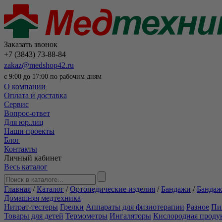
Заказать звонок
+7 (3843) 73-88-84
zakaz@medshop42.ru
с 9:00 до 17:00 по рабочим дням
О компании
Оплата и доставка
Сервис
Вопрос-ответ
Для юр.лиц
Наши проекты
Блог
Контакты
Личный кабинет
Весь каталог
Главная
/
Каталог
/
Ортопедические изделия
/
Бандажи
/
Бандаж
Домашняя медтехника
Нитрат-тестеры
Грелки
Аппараты для физиотерапии
Разное
Пи
Товары для детей
Термометры
Ингаляторы
Кислородная проду