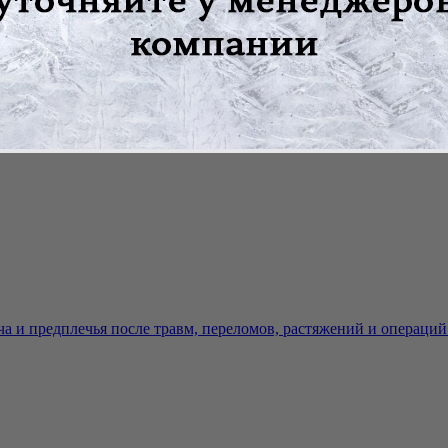
у материала;
о компресса без назначения врача.
 и предплечья после травм, переломов, растяжений и операций 