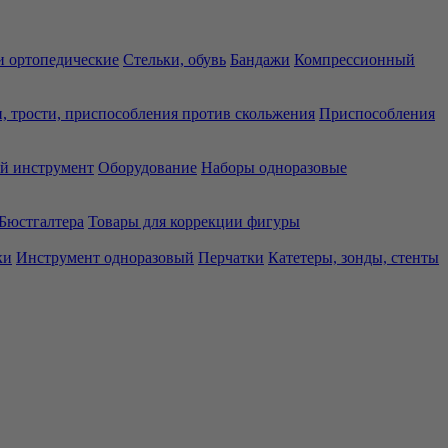
 ортопедические
Стельки, обувь
Бандажи
Компрессионный
, трости, приспособления против скольжения
Приспособления
й инструмент
Оборудование
Наборы одноразовые
Бюстгалтера
Товары для коррекции фигуры
ки
Инструмент одноразовый
Перчатки
Катетеры, зонды, стенты