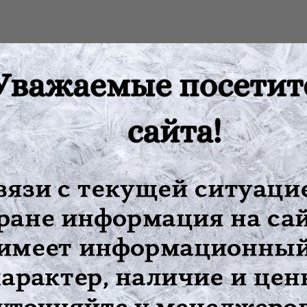
о-ключичного сочленения, локтевого сустава
триты
:
ндажа
, трофических язв и пролежней
изделие