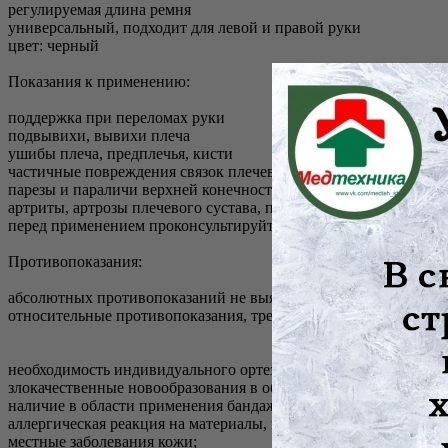
регулируемая длина ремня
универсальный, подходит для левой и правой руки
цвет: черный
Показания к применению:
поддержка при переломах руки
подвывихи, вывихи плеча
ушибы плеча, предплечья, кисти
частичные повреждения связок плечевого сустава, акромиальн
парезы и параличи верхней конечности
артриты, артрозы плечевого сустава, плечелопаточные периар
перед применением проконсультируйтесь со специалистом
Противопоказания:
абсолютных противопоказаний не выявлено
относительные противопоказания, требуют консультации врача
необходимость индивидуального ортезирования сустава
злокачественные новообразования в области использования ба
наличие в области применения бандажа контактных дерматитов
аллергическая реакция на материалы, из которых изготовлено 
местные заболевания кожи;