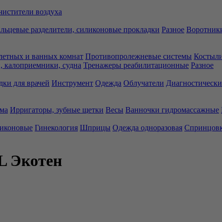
чистители воздуха
льцевые разделители, силиконовые прокладки
Разное
Воротники
летных и ванных комнат
Противопролежневые системы
Костыли
 калоприемники, судна
Тренажеры реабилитационные
Разное
дки для врачей
Инструмент
Одежда
Облучатели
Диагностически
ма
Ирригаторы, зубные щетки
Весы
Ванночки гидромассажные
ликоновые
Гинекология
Шприцы
Одежда одноразовая
Спринцов
 L Экотен