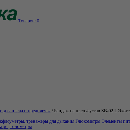
Товаров:
0
и для плеча и предплечья
/
Бандаж на плеч./сустав SB-02 L Экот
кфлоуметры, тренажеры для дыхания
Глюкометры
Элементы пи
кция
Тонометры