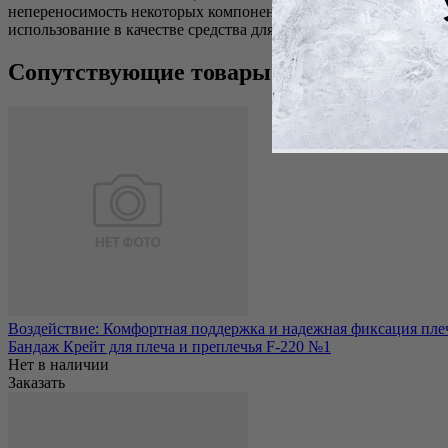
непереносимость некоторых компонентов, входящих в структур
использование в качестве средства для выполнения согревающег
Сопутствующие товары
Воздействие: Комфортная поддержка и надежная фиксация плеча
Бандаж Крейт для плеча и преплечья F-220 №1
Нет в наличии
Заказать