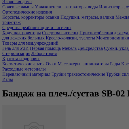
Экология дома
Солевые лампы
Увлажнители, активаторы воды
Ионизаторы, о
Ортопедические изделия
Корсеты, корректоры осанки
Подушки, матрасы, валики
Межпа
трикотаж
Средства реабилитации и гигиены
Ходунки, роляторы
Средства гигиены
Приспособления для туа
для лежачих больных
Кресло-коляски, туалеты
Мочеприемники,
Товары для мед.учреждений
Гель для УЗИ
Первая помощь
Мебель
Дез.средства
Сумки, укла
Стерилизация
Лаборатория
Красота и здоровье
Косметические ап-ты
Очки
Массажеры, аппликаторы
Бады
Кре
Расходные материалы
Перевязочный материал
Трубки трахеостомические
Трубки си
Иглы
Бандаж на плеч./сустав SB-02