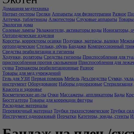
Домашняя медтехника
Нитрат-тестеры
Грелки
Аппараты для физиотерапии
Разное
Пи
Аптечки, таблетницы
Алкотестеры
Слуховые аппараты
Товары
Экология дома
Солевые лампы
Увлажнители, активаторы воды
Ионизаторы, о
Ортопедические изделия
Корсеты, корректоры осанки
Подушки, матрасы, валики
Межпа
ортопедические
Стельки, обувь
Бандажи
Компрессионный три
Средства реабилитации и гигиены
Ходунки, роляторы
Средства гигиены
Приспособления для туа
приспособления против скольжения
Приспособления для лежа
судна
Тренажеры реабилитационные
Разное
Товары для мед.учреждений
Гель для УЗИ
Первая помощь
Мебель
Дез.средства
Сумки, укла
инструмент
Оборудование
Наборы одноразовые
Стерилизация
Красота и здоровье
Косметические ап-ты
Очки
Массажеры, аппликаторы
Бады
Кре
Бюстгалтера
Товары для коррекции фигуры
Расходные материалы
Перевязочный материал
Трубки трахеостомические
Трубки си
Инструмент одноразовый
Перчатки
Катетеры, зонды, стенты
И
Бандаж на плеч./сус