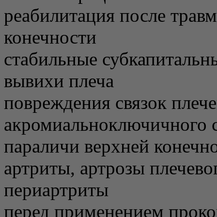
реабилитация после травм
конечности
стабильные субкапитальн
вывихи плеча
повреждения связок плече
акромиальноключичного со
параличи верхней конечн
артриты, артрозы плечево
периартриты
перед применением проко