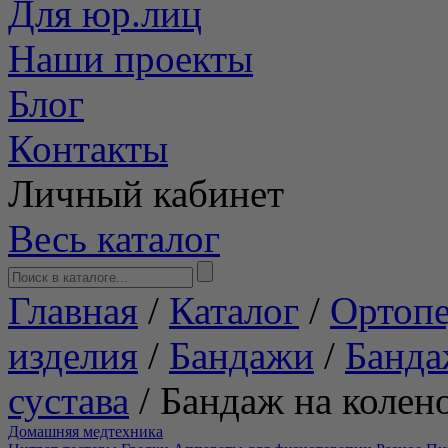
Для юр.лиц
Наши проекты
Блог
Контакты
Личный кабинет
Весь каталог
Главная
/
Каталог
/
Ортопе
изделия
/
Бандажи
/
Банда
сустава
/
Бандаж на колен
Домашняя медтехника