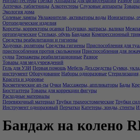
Нитрат-тестеры
Грелки
Аппараты для физиотерапии
Разное
Пи
Аптечки, таблетницы
Алкотестеры
Слуховые аппараты
Товары
Экология дома
Солевые лампы
Увлажнители, активаторы воды
Ионизаторы, о
Ортопедические изделия
Корсеты, корректоры осанки
Подушки, матрасы, валики
Межпа
ортопедические
Стельки, обувь
Бандажи
Компрессионный три
Средства реабилитации и гигиены
Ходунки, роляторы
Средства гигиены
Приспособления для туа
приспособления против скольжения
Приспособления для лежа
судна
Тренажеры реабилитационные
Разное
Товары для мед.учреждений
Гель для УЗИ
Первая помощь
Мебель
Дез.средства
Сумки, укла
инструмент
Оборудование
Наборы одноразовые
Стерилизация
Красота и здоровье
Косметические ап-ты
Очки
Массажеры, аппликаторы
Бады
Кре
Бюстгалтера
Товары для коррекции фигуры
Расходные материалы
Перевязочный материал
Трубки трахеостомические
Трубки си
Инструмент одноразовый
Перчатки
Катетеры, зонды, стенты
И
Бандаж на колено R