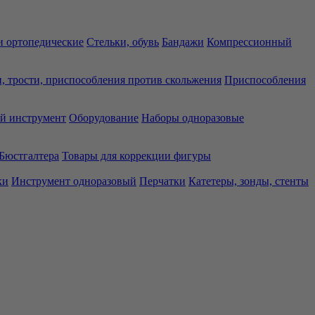
 ортопедические
Стельки, обувь
Бандажи
Компрессионный
, трости, приспособления против скольжения
Приспособления
й инструмент
Оборудование
Наборы одноразовые
Бюстгалтера
Товары для коррекции фигуры
ки
Инструмент одноразовый
Перчатки
Катетеры, зонды, стенты