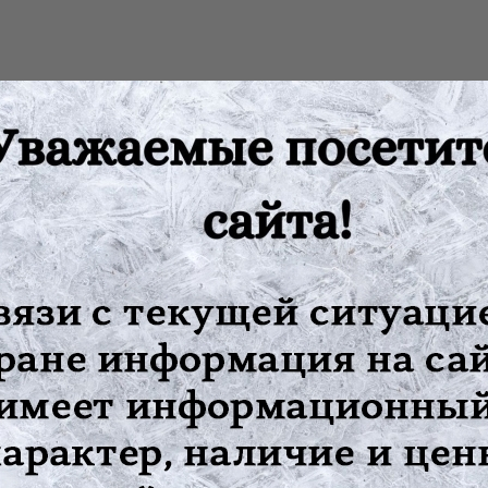
:
ндажа
, трофических язв и пролежней
изделие