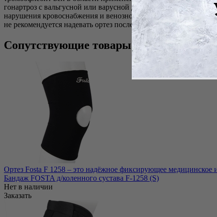
гонартроз с вальгусной или варусной деформацией нижних ко
нарушения кровоснабжения и венозного оттока в нижних коне
не рекомендуется надевать ортез после нанесения на кожу сог
Сопутствующие товары
Ортез Fosta F 1258 – это надёжное фиксирующее медицинское из
Бандаж FOSTA д/коленного сустава F-1258 (S)
Нет в наличии
Заказать