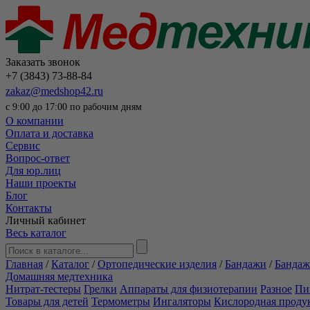
Заказать звонок
+7 (3843) 73-88-84
zakaz@medshop42.ru
с 9:00 до 17:00 по рабочим дням
О компании
Оплата и доставка
Сервис
Вопрос-ответ
Для юр.лиц
Наши проекты
Блог
Контакты
Личный кабинет
Весь каталог
Главная
/
Каталог
/
Ортопедические изделия
/
Бандажи
/
Бандаж
Домашняя медтехника
Нитрат-тестеры
Грелки
Аппараты для физиотерапии
Разное
Пи
Товары для детей
Термометры
Ингаляторы
Кислородная проду