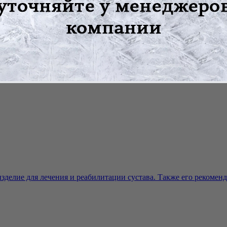
нечностей
чностях
ревающего крема или мази
делие для лечения и реабилитации сустава. Также его рекоменду