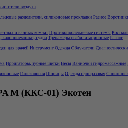
чистители воздуха
льцевые разделители, силиконовые прокладки
Разное
Воротники
летных и ванных комнат
Противопролежневые системы
Костыли
 калоприемники, судна
Тренажеры реабилитационные
Разное
дки для врачей
Инструмент
Одежда
Облучатели
Диагностически
ма
Ирригаторы, зубные щетки
Весы
Ванночки гидромассажные
ликоновые
Гинекология
Шприцы
Одежда одноразовая
Спринцов
RPA M (ККС-01) Экотен