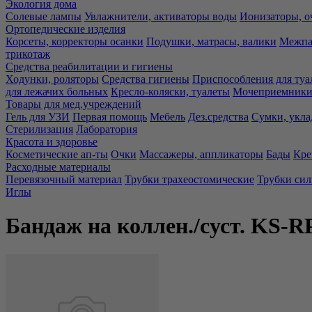
Экология дома
Солевые лампы
Увлажнители, активаторы воды
Ионизаторы, о
Ортопедические изделия
Корсеты, корректоры осанки
Подушки, матрасы, валики
Межпа
трикотаж
Средства реабилитации и гигиены
Ходунки, роляторы
Средства гигиены
Приспособления для туа
для лежачих больных
Кресло-коляски, туалеты
Мочеприемники,
Товары для мед.учреждений
Гель для УЗИ
Первая помощь
Мебель
Дез.средства
Сумки, укла
Стерилизация
Лаборатория
Красота и здоровье
Косметические ап-ты
Очки
Массажеры, аппликаторы
Бады
Кре
Расходные материалы
Перевязочный материал
Трубки трахеостомические
Трубки си
Иглы
Бандаж на коллен./суст. KS-