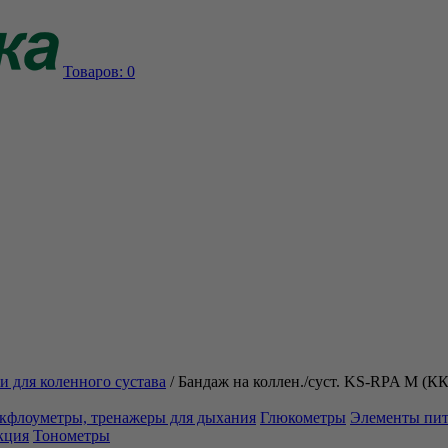
Товаров:
0
и для коленного сустава
/
Бандаж на коллен./суст. KS-RPA M (К
кфлоуметры, тренажеры для дыхания
Глюкометры
Элементы пи
кция
Тонометры