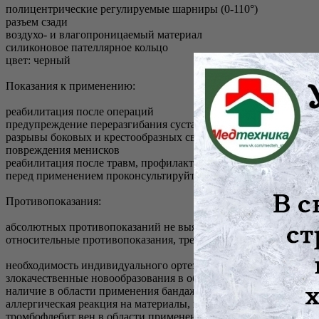
полицентрические регулируемые шарниры (0-110°)
разъем сзади
воздухо- и влагопроницаемый материал
силиконовое пателлярное кольцо
цвет: черный
Показания к применению:
реабилитация после операций
предупреждение переразгибания сустава
разрывы боковых и крестообразных связок
повреждения менисков
реабилитация после травм, профилактика повторных травм
перед применением проконсультируйтесь со специалистом
Противопоказания:
абсолютных противопоказаний не выявлено
относительные противопоказания, требуют консультации врача
необходимость индивидуального ортезирования сустава
злокачественные новообразования в области использования ба
наличие в области применения бандажа контактных дерматитов
аллергическая реакция на материалы, из которых изготовлено 
тромбофлебит вен в области применения бандажа