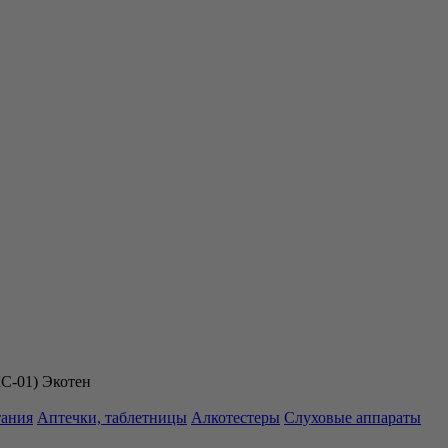
КС-01) Экотен
тания
Аптечки, таблетницы
Алкотестеры
Слуховые аппараты