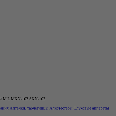
ный M L MKN-103 SKN-103
тания
Аптечки, таблетницы
Алкотестеры
Слуховые аппараты