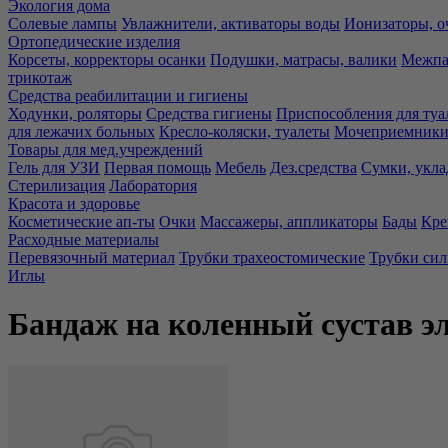
Экология дома
Солевые лампы
Увлажнители, активаторы воды
Ионизаторы, о
Ортопедические изделия
Корсеты, корректоры осанки
Подушки, матрасы, валики
Межпа
трикотаж
Средства реабилитации и гигиены
Ходунки, роляторы
Средства гигиены
Приспособления для туа
для лежачих больных
Кресло-коляски, туалеты
Мочеприемники,
Товары для мед.учреждений
Гель для УЗИ
Первая помощь
Мебель
Дез.средства
Сумки, укла
Стерилизация
Лаборатория
Красота и здоровье
Косметические ап-ты
Очки
Массажеры, аппликаторы
Бады
Кре
Расходные материалы
Перевязочный материал
Трубки трахеостомические
Трубки си
Иглы
Бандаж на коленный сустав 