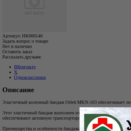
Артикул:
НК000146
Задать вопрос о товаре
Нет в наличии
Оставить заказ
Рассказать друзьям:
ВКонтакте
X
Одноклассники
Описание
Эластичный коленный бандаж Orlett MKN-103 обеспечивает лег
Этот эластичный бандаж выполнен из современного материала
обеспечивают активную транспортировку влаги с поверхности
Преимущества и особенности бандажа: