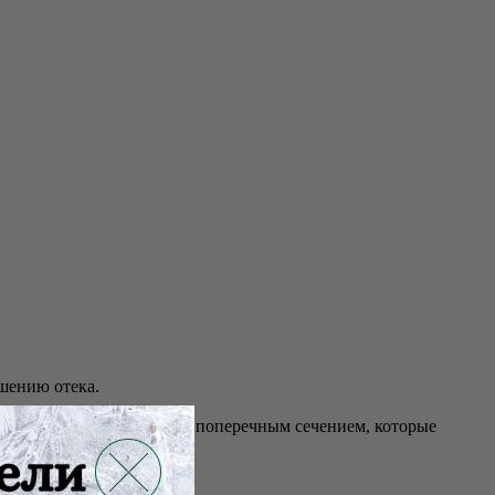
шению отека.
кон с четырехлепестковым поперечным сечением, которые