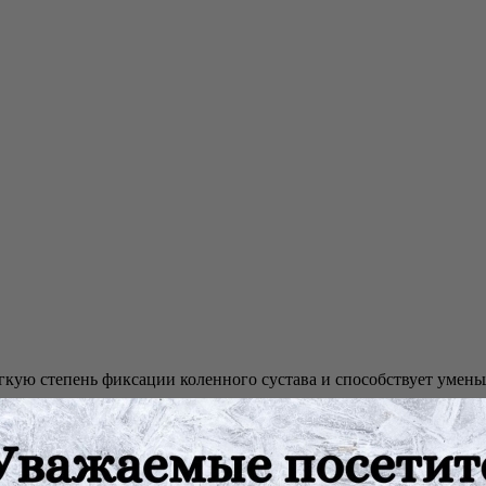
кую степень фиксации коленного сустава и способствует умень
 (заменителя хлопка), состоящего из особых полиэфирных воло
 кожи на внешнюю поверхность бандажа, обеспечивая комфорт.