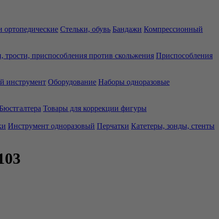
 ортопедические
Стельки, обувь
Бандажи
Компрессионный
, трости, приспособления против скольжения
Приспособления
й инструмент
Оборудование
Наборы одноразовые
Бюстгалтера
Товары для коррекции фигуры
ки
Инструмент одноразовый
Перчатки
Катетеры, зонды, стенты
103