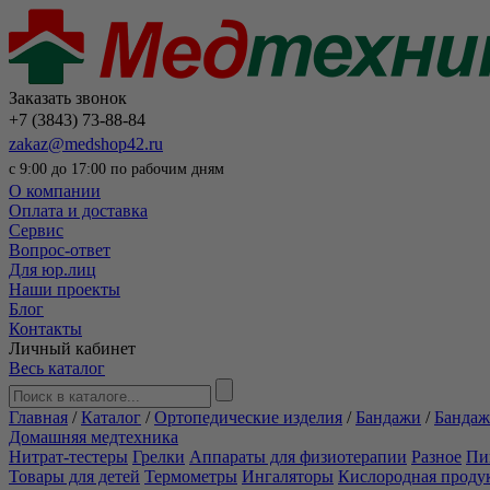
Заказать звонок
+7 (3843) 73-88-84
zakaz@medshop42.ru
с 9:00 до 17:00 по рабочим дням
О компании
Оплата и доставка
Сервис
Вопрос-ответ
Для юр.лиц
Наши проекты
Блог
Контакты
Личный кабинет
Весь каталог
Главная
/
Каталог
/
Ортопедические изделия
/
Бандажи
/
Бандаж
Домашняя медтехника
Нитрат-тестеры
Грелки
Аппараты для физиотерапии
Разное
Пи
Товары для детей
Термометры
Ингаляторы
Кислородная проду