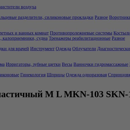
чистители воздуха
льцевые разделители, силиконовые прокладки
Разное
Воротники
летных и ванных комнат
Противопролежневые системы
Костыли
 калоприемники, судна
Тренажеры реабилитационные
Разное
дки для врачей
Инструмент
Одежда
Облучатели
Диагностически
ма
Ирригаторы, зубные щетки
Весы
Ванночки гидромассажные
ликоновые
Гинекология
Шприцы
Одежда одноразовая
Спринцов
эластичный M L MKN-103 SKN-