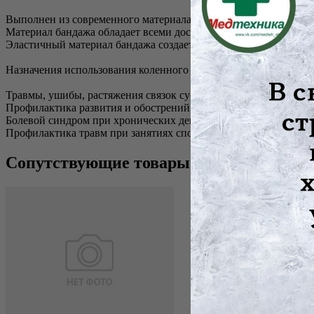
Выполнен из современного материала – заменителя хлопка;
Материал бандажа обладает всеми достоинствами изделий из хл
Эластичный материал бандажа создает компрессионный эффект
Назначения использования коленного бандажа Orlett MKN-103:
Травмы, ушибы, растяжения связок суставов;
Профилактика развития и обострений воспалительных заболева
Болевой синдром при хронических дегенеративных заболеваниях
Профилактика травм при занятиях спортом и производственных
Сопутствующие товары