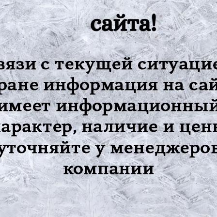
опка, но более прочный, износостойкий и гигиеничный, что поз
, который уменьшает отек и способствует скорейшему выздоров
ний суставов (артритов, тендинитов, тендовагинитов);
 суставов (артрозах и остеоартрозах);
 нагрузках на сустав.