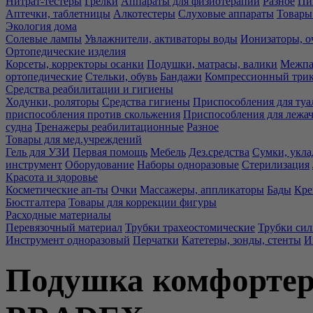
Нитрат-тестеры
Грелки
Аппараты для физиотерапии
Разное
Пи
Аптечки, таблетницы
Алкотестеры
Слуховые аппараты
Товары
Экология дома
Солевые лампы
Увлажнители, активаторы воды
Ионизаторы, о
Ортопедические изделия
Корсеты, корректоры осанки
Подушки, матрасы, валики
Межпа
ортопедические
Стельки, обувь
Бандажи
Компрессионный три
Средства реабилитации и гигиены
Ходунки, роляторы
Средства гигиены
Приспособления для туа
приспособления против скольжения
Приспособления для лежа
судна
Тренажеры реабилитационные
Разное
Товары для мед.учреждений
Гель для УЗИ
Первая помощь
Мебель
Дез.средства
Сумки, укла
инструмент
Оборудование
Наборы одноразовые
Стерилизация
Красота и здоровье
Косметические ап-ты
Очки
Массажеры, аппликаторы
Бады
Кре
Бюстгалтера
Товары для коррекции фигуры
Расходные материалы
Перевязочный материал
Трубки трахеостомические
Трубки си
Инструмент одноразовый
Перчатки
Катетеры, зонды, стенты
И
Подушка комфортер