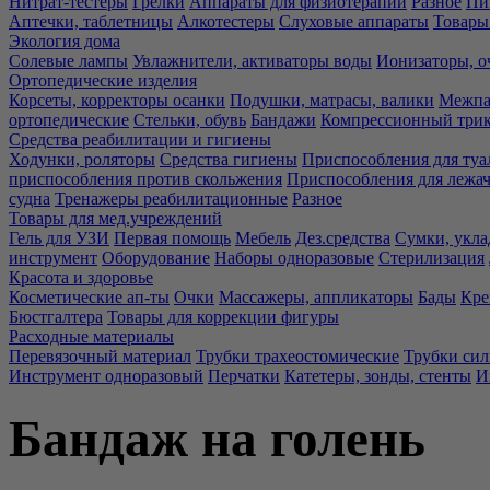
Нитрат-тестеры
Грелки
Аппараты для физиотерапии
Разное
Пи
Аптечки, таблетницы
Алкотестеры
Слуховые аппараты
Товары
Экология дома
Солевые лампы
Увлажнители, активаторы воды
Ионизаторы, о
Ортопедические изделия
Корсеты, корректоры осанки
Подушки, матрасы, валики
Межпа
ортопедические
Стельки, обувь
Бандажи
Компрессионный три
Средства реабилитации и гигиены
Ходунки, роляторы
Средства гигиены
Приспособления для туа
приспособления против скольжения
Приспособления для лежа
судна
Тренажеры реабилитационные
Разное
Товары для мед.учреждений
Гель для УЗИ
Первая помощь
Мебель
Дез.средства
Сумки, укла
инструмент
Оборудование
Наборы одноразовые
Стерилизация
Красота и здоровье
Косметические ап-ты
Очки
Массажеры, аппликаторы
Бады
Кре
Бюстгалтера
Товары для коррекции фигуры
Расходные материалы
Перевязочный материал
Трубки трахеостомические
Трубки си
Инструмент одноразовый
Перчатки
Катетеры, зонды, стенты
И
Бандаж на голень