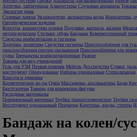
Нитрат-тестеры
Грелки
Аппараты для физиотерапии
Разное
Пи
Аптечки, таблетницы
Алкотестеры
Слуховые аппараты
Товары
Экология дома
Солевые лампы
Увлажнители, активаторы воды
Ионизаторы, о
Ортопедические изделия
Корсеты, корректоры осанки
Подушки, матрасы, валики
Межпа
ортопедические
Стельки, обувь
Бандажи
Компрессионный три
Средства реабилитации и гигиены
Ходунки, роляторы
Средства гигиены
Приспособления для туа
приспособления против скольжения
Приспособления для лежа
судна
Тренажеры реабилитационные
Разное
Товары для мед.учреждений
Гель для УЗИ
Первая помощь
Мебель
Дез.средства
Сумки, укла
инструмент
Оборудование
Наборы одноразовые
Стерилизация
Красота и здоровье
Косметические ап-ты
Очки
Массажеры, аппликаторы
Бады
Кре
Бюстгалтера
Товары для коррекции фигуры
Расходные материалы
Перевязочный материал
Трубки трахеостомические
Трубки си
Инструмент одноразовый
Перчатки
Катетеры, зонды, стенты
И
Бандаж на колен/су