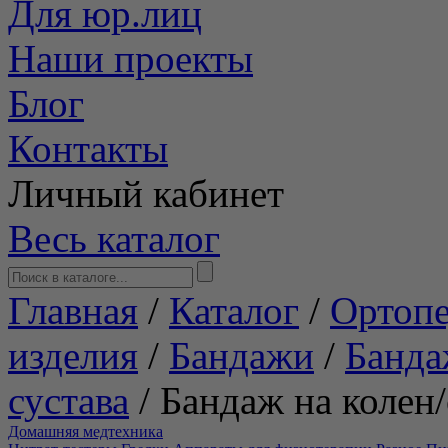
Для юр.лиц
Наши проекты
Блог
Контакты
Личный кабинет
Весь каталог
Главная
/
Каталог
/
Ортопе
изделия
/
Бандажи
/
Банда
сустава
/
Бандаж на колен
Домашняя медтехника