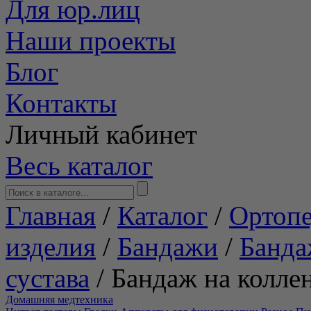
Для юр.лиц
Наши проекты
Блог
Контакты
Личный кабинет
Весь каталог
Главная
/
Каталог
/
Ортопе
изделия
/
Бандажи
/
Банда
сустава
/
Бандаж на коллен
Домашняя медтехника