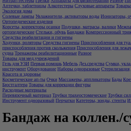
Нитрат-тестеры
Грелки
Аппараты для физиотерапии
Разное
Пи
Аптечки, таблетницы
Алкотестеры
Слуховые аппараты
Товары
Экология дома
Солевые лампы
Увлажнители, активаторы воды
Ионизаторы, о
Ортопедические изделия
Корсеты, корректоры осанки
Подушки, матрасы, валики
Межпа
ортопедические
Стельки, обувь
Бандажи
Компрессионный три
Средства реабилитации и гигиены
Ходунки, роляторы
Средства гигиены
Приспособления для туа
приспособления против скольжения
Приспособления для лежа
судна
Тренажеры реабилитационные
Разное
Товары для мед.учреждений
Гель для УЗИ
Первая помощь
Мебель
Дез.средства
Сумки, укла
инструмент
Оборудование
Наборы одноразовые
Стерилизация
Красота и здоровье
Косметические ап-ты
Очки
Массажеры, аппликаторы
Бады
Кре
Бюстгалтера
Товары для коррекции фигуры
Расходные материалы
Перевязочный материал
Трубки трахеостомические
Трубки си
Инструмент одноразовый
Перчатки
Катетеры, зонды, стенты
И
Бандаж на коллен./с