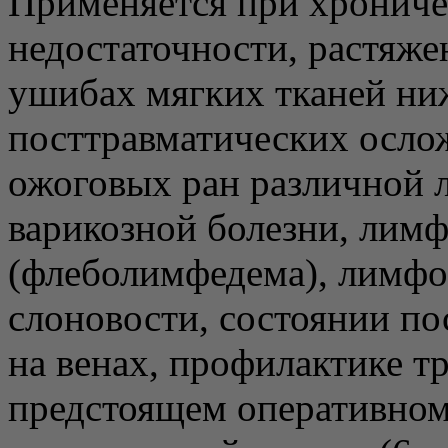
Применяется при хрониче
недостаточности, растяже
ушибах мягких тканей ни
посттравматических осло
ожоговых ран различной л
варикозной болезни, лим
(флеболимфедема), лимфос
слоновости, состоянии по
на венах, профилактике т
предстоящем оперативном