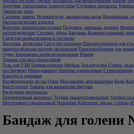
Нитрат-тестеры
Грелки
Аппараты для физиотерапии
Разное
Пи
Аптечки, таблетницы
Алкотестеры
Слуховые аппараты
Товары
Экология дома
Солевые лампы
Увлажнители, активаторы воды
Ионизаторы, о
Ортопедические изделия
Корсеты, корректоры осанки
Подушки, матрасы, валики
Межпа
ортопедические
Стельки, обувь
Бандажи
Компрессионный три
Средства реабилитации и гигиены
Ходунки, роляторы
Средства гигиены
Приспособления для туа
приспособления против скольжения
Приспособления для лежа
судна
Тренажеры реабилитационные
Разное
Товары для мед.учреждений
Гель для УЗИ
Первая помощь
Мебель
Дез.средства
Сумки, укла
инструмент
Оборудование
Наборы одноразовые
Стерилизация
Красота и здоровье
Косметические ап-ты
Очки
Массажеры, аппликаторы
Бады
Кре
Бюстгалтера
Товары для коррекции фигуры
Расходные материалы
Перевязочный материал
Трубки трахеостомические
Трубки си
Инструмент одноразовый
Перчатки
Катетеры, зонды, стенты
И
Бандаж для голени 