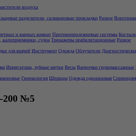
чистители воздуха
льцевые разделители, силиконовые прокладки
Разное
Воротники
летных и ванных комнат
Противопролежневые системы
Костыли
 калоприемники, судна
Тренажеры реабилитационные
Разное
дки для врачей
Инструмент
Одежда
Облучатели
Диагностически
ма
Ирригаторы, зубные щетки
Весы
Ванночки гидромассажные
ликоновые
Гинекология
Шприцы
Одежда одноразовая
Спринцов
-200 №5