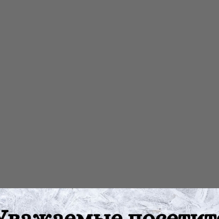
ление эластичности кожи
рубца
леоперационного рубца