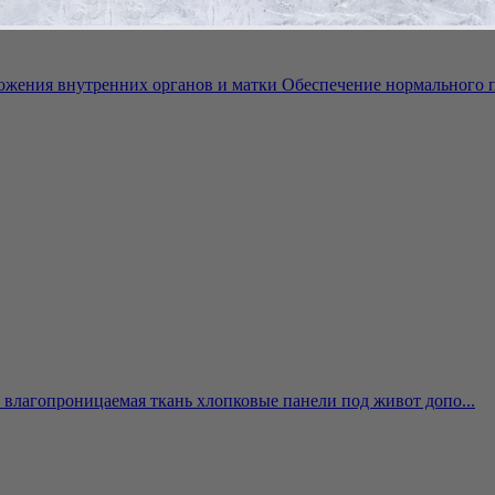
ожения внутренних органов и матки Обеспечение нормального п
 влагопроницаемая ткань хлопковые панели под живот допо...