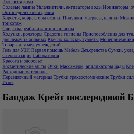
Экология дома
Солевые лампы
Увлажнители, активаторы воды
Ионизаторы, о
Ортопедические изделия
Корсеты, корректоры осанки
Подушки, матрасы, валики
Межпа
трикотаж
Средства реабилитации и гигиены
Ходунки, роляторы
Средства гигиены
Приспособления для туа
для лежачих больных
Кресло-коляски, туалеты
Мочеприемники,
Товары для мед.учреждений
Гель для УЗИ
Первая помощь
Мебель
Дез.средства
Сумки, укла
Стерилизация
Лаборатория
Красота и здоровье
Косметические ап-ты
Очки
Массажеры, аппликаторы
Бады
Кре
Расходные материалы
Перевязочный материал
Трубки трахеостомические
Трубки си
Иглы
Бандаж Крейт послеродовой Б