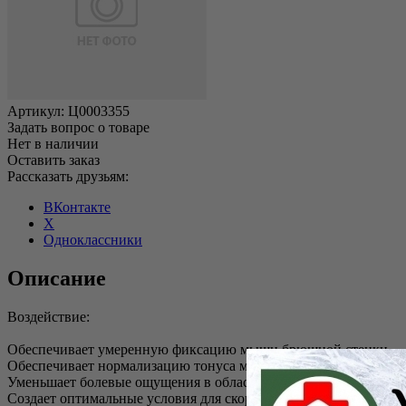
Артикул:
Ц0003355
Задать вопрос о товаре
Нет в наличии
Оставить заказ
Рассказать друзьям:
ВКонтакте
X
Одноклассники
Описание
Воздействие:
Обеспечивает умеренную фиксацию мышц брюшной стенки
Обеспечивает нормализацию тонуса мышц живота и восстанов
Уменьшает болевые ощущения в области послеоперационного 
Создает оптимальные условия для скорейшего заживления пос