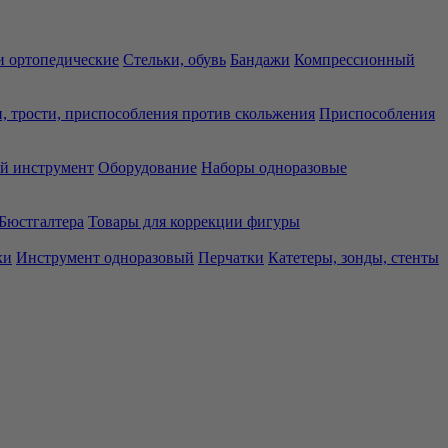
 ортопедические
Стельки, обувь
Бандажи
Компрессионный
, трости, приспособления против скольжения
Приспособления
й инструмент
Оборудование
Наборы одноразовые
Бюстгалтера
Товары для коррекции фигуры
ки
Инструмент одноразовый
Перчатки
Катетеры, зонды, стенты