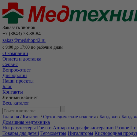
Заказать звонок
+7 (3843) 73-88-84
zakaz@medshop42.ru
с 9:00 до 17:00 по рабочим дням
О компании
Оплата и доставка
Сервис
Вопрос-ответ
Для юр.лиц
Наши проекты
Блог
Контакты
Личный кабинет
Весь каталог
Главная
/
Каталог
/
Ортопедические изделия
/
Бандажи
/
Бандаж
Домашняя медтехника
Нитрат-тестеры
Грелки
Аппараты для физиотерапии
Разное
Пи
Товары для детей
Термометры
Ингаляторы
Кислородная проду