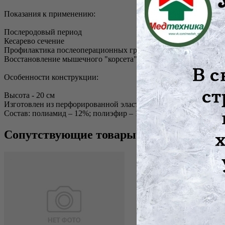
Показания к применению:
Послеродовый период
Кесарево сечение
Профилактика послеоперационных грыж
Восстановление мышечного "корсета"
Особенности конструкции:
Высота - 20 см
Изготовлен из перфорированной эластичной бандажной ленты
Состав: полиамид – 12%; полиэфир – 15%; латекс – 73%
Сопутствующие товары