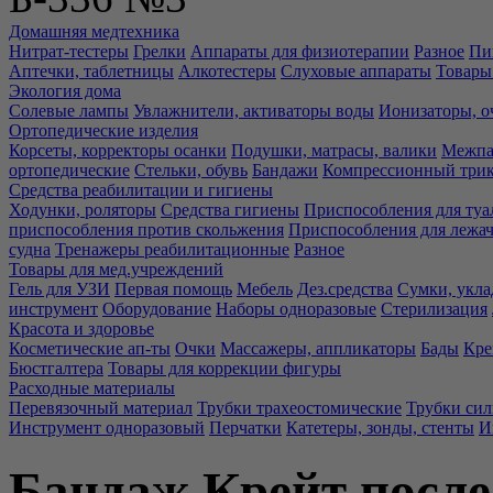
Домашняя медтехника
Нитрат-тестеры
Грелки
Аппараты для физиотерапии
Разное
Пи
Аптечки, таблетницы
Алкотестеры
Слуховые аппараты
Товары
Экология дома
Солевые лампы
Увлажнители, активаторы воды
Ионизаторы, о
Ортопедические изделия
Корсеты, корректоры осанки
Подушки, матрасы, валики
Межпа
ортопедические
Стельки, обувь
Бандажи
Компрессионный три
Средства реабилитации и гигиены
Ходунки, роляторы
Средства гигиены
Приспособления для туа
приспособления против скольжения
Приспособления для лежа
судна
Тренажеры реабилитационные
Разное
Товары для мед.учреждений
Гель для УЗИ
Первая помощь
Мебель
Дез.средства
Сумки, укла
инструмент
Оборудование
Наборы одноразовые
Стерилизация
Красота и здоровье
Косметические ап-ты
Очки
Массажеры, аппликаторы
Бады
Кре
Бюстгалтера
Товары для коррекции фигуры
Расходные материалы
Перевязочный материал
Трубки трахеостомические
Трубки си
Инструмент одноразовый
Перчатки
Катетеры, зонды, стенты
И
Бандаж Крейт посл