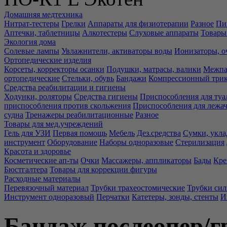
Домашняя медтехника
Нитрат-тестеры
Грелки
Аппараты для физиотерапии
Разное
Пи
Аптечки, таблетницы
Алкотестеры
Слуховые аппараты
Товары
Экология дома
Солевые лампы
Увлажнители, активаторы воды
Ионизаторы, о
Ортопедические изделия
Корсеты, корректоры осанки
Подушки, матрасы, валики
Межпа
ортопедические
Стельки, обувь
Бандажи
Компрессионный три
Средства реабилитации и гигиены
Ходунки, роляторы
Средства гигиены
Приспособления для туа
приспособления против скольжения
Приспособления для лежа
судна
Тренажеры реабилитационные
Разное
Товары для мед.учреждений
Гель для УЗИ
Первая помощь
Мебель
Дез.средства
Сумки, укла
инструмент
Оборудование
Наборы одноразовые
Стерилизация
Красота и здоровье
Косметические ап-ты
Очки
Массажеры, аппликаторы
Бады
Кре
Бюстгалтера
Товары для коррекции фигуры
Расходные материалы
Перевязочный материал
Трубки трахеостомические
Трубки си
Инструмент одноразовый
Перчатки
Катетеры, зонды, стенты
И
Бандаж послеопер/г