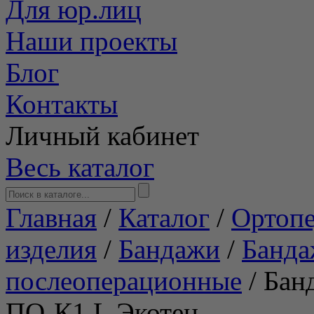
Для юр.лиц
Наши проекты
Блог
Контакты
Личный кабинет
Весь каталог
Главная
/
Каталог
/
Ортопе
изделия
/
Бандажи
/
Банд
послеоперационные
/
Бан
ПО-К1 L Экотен