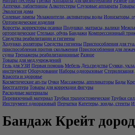
Нитрат-тестеры
Грелки
Аппараты для физиотерапии
Разное
Пи
Аптечки, таблетницы
Алкотестеры
Слуховые аппараты
Товары
Экология дома
Солевые лампы
Увлажнители, активаторы воды
Ионизаторы, о
Ортопедические изделия
Корсеты, корректоры осанки
Подушки, матрасы, валики
Межпа
ортопедические
Стельки, обувь
Бандажи
Компрессионный три
Средства реабилитации и гигиены
Ходунки, роляторы
Средства гигиены
Приспособления для туа
приспособления против скольжения
Приспособления для лежа
судна
Тренажеры реабилитационные
Разное
Товары для мед.учреждений
Гель для УЗИ
Первая помощь
Мебель
Дез.средства
Сумки, укла
инструмент
Оборудование
Наборы одноразовые
Стерилизация
Красота и здоровье
Косметические ап-ты
Очки
Массажеры, аппликаторы
Бады
Кре
Бюстгалтера
Товары для коррекции фигуры
Расходные материалы
Перевязочный материал
Трубки трахеостомические
Трубки си
Инструмент одноразовый
Перчатки
Катетеры, зонды, стенты
И
Бандаж Крейт дород