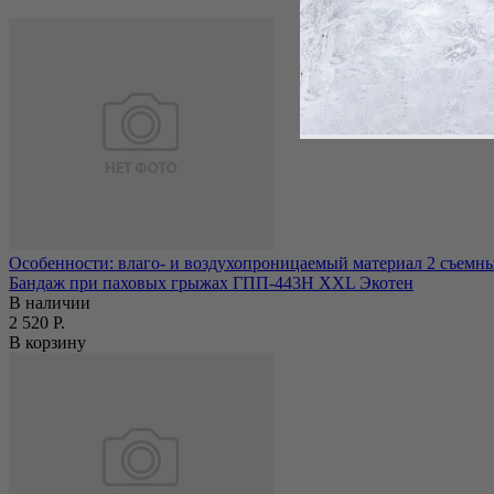
Особенности: влаго- и воздухопроницаемый материал 2 съемны
Бандаж при паховых грыжах ГПП-443Н XХL Экотен
В наличии
2 520 Р.
В корзину