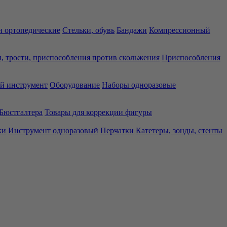
 ортопедические
Стельки, обувь
Бандажи
Компрессионный
, трости, приспособления против скольжения
Приспособления
й инструмент
Оборудование
Наборы одноразовые
Бюстгалтера
Товары для коррекции фигуры
ки
Инструмент одноразовый
Перчатки
Катетеры, зонды, стенты