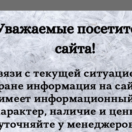
ные
тся на живот
иамид; 10% латекс; 10% эластан
от других вещей, с использованием моющего средства для делик
риборов и прямого солнечного света
мическую чистку
 прямых солнечных лучей