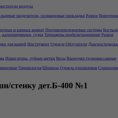
чистители воздуха
льцевые разделители, силиконовые прокладки
Разное
Воротники
летных и ванных комнат
Противопролежневые системы
Костыли
 калоприемники, судна
Тренажеры реабилитационные
Разное
дки для врачей
Инструмент
Одежда
Облучатели
Диагностически
ма
Ирригаторы, зубные щетки
Весы
Ванночки гидромассажные
ликоновые
Гинекология
Шприцы
Одежда одноразовая
Спринцов
н/стенку дет.Б-400 №1