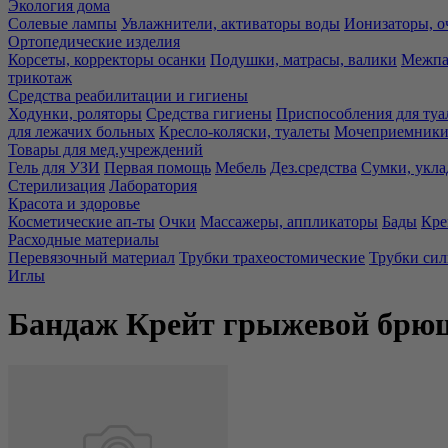
Экология дома
Солевые лампы
Увлажнители, активаторы воды
Ионизаторы, о
Ортопедические изделия
Корсеты, корректоры осанки
Подушки, матрасы, валики
Межпа
трикотаж
Средства реабилитации и гигиены
Ходунки, роляторы
Средства гигиены
Приспособления для туа
для лежачих больных
Кресло-коляски, туалеты
Мочеприемники,
Товары для мед.учреждений
Гель для УЗИ
Первая помощь
Мебель
Дез.средства
Сумки, укла
Стерилизация
Лаборатория
Красота и здоровье
Косметические ап-ты
Очки
Массажеры, аппликаторы
Бады
Кре
Расходные материалы
Перевязочный материал
Трубки трахеостомические
Трубки си
Иглы
Бандаж Крейт грыжевой брюш