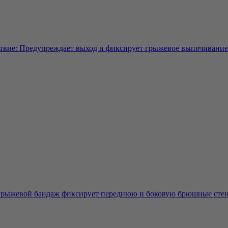
твие: Предупреждает выход и фиксирует грыжевое выпячивание 
ыжевой бандаж фиксирует переднюю и боковую брюшные стенк