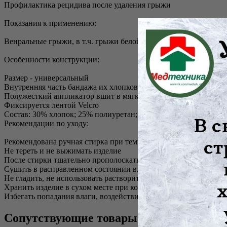
Профилактика рецидива после удаления грыжи
Показания к применению:
Венральные грыжи, в т.ч. грыжи белой линии живота и пупоч
Особенности конструкции:
Размер - универсальный
Внутренняя часть бандажа их хлопковой ткани
Полужесткий аппликатор вшит в мягкую панель, которая ложи
Фиксируется лентой Velcro
Состав: 30% хлопок; 25% полиуретан; 15% полиэстер; 10% пол
Рекомендации по уходу:
Рекомендована ручная стирка при температуре 40 С, отдельно 
Не тереть и не выжимать изделие
После стирки тщательно прополоскать
Сушить в расправленном состоянии вдали от нагревательных п
Не гладить, не использовать растворители, отбеливатели и хи
Хранить изделие в сухом месте при комнатной температуре
Избегать попадания влаги, воздействия высоких температур и
Сопутствующие товары