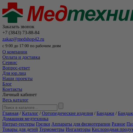
Заказать звонок
+7 (3843) 73-88-84
zakaz@medshop42.ru
с 9:00 до 17:00 по рабочим дням
О компании
Оплата и доставка
Сервис
Вопрос-ответ
Для юр.лиц
Наши проекты
Блог
Контакты
Личный кабинет
Весь каталог
Главная
/
Каталог
/
Ортопедические изделия
/
Бандажи
/
Бандаж
Домашняя медтехника
Нитрат-тестеры
Грелки
Аппараты для физиотерапии
Разное
Пи
Товары для детей
Термометры
Ингаляторы
Кислородная проду