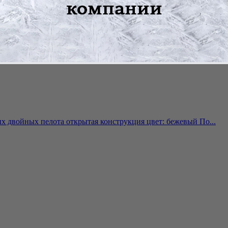
х двойных пелота открытая конструкция цвет: бежевый По...