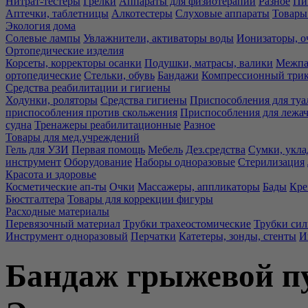
Нитрат-тестеры
Грелки
Аппараты для физиотерапии
Разное
Пи
Аптечки, таблетницы
Алкотестеры
Слуховые аппараты
Товары
Экология дома
Солевые лампы
Увлажнители, активаторы воды
Ионизаторы, о
Ортопедические изделия
Корсеты, корректоры осанки
Подушки, матрасы, валики
Межпа
ортопедические
Стельки, обувь
Бандажи
Компрессионный три
Средства реабилитации и гигиены
Ходунки, роляторы
Средства гигиены
Приспособления для туа
приспособления против скольжения
Приспособления для лежа
судна
Тренажеры реабилитационные
Разное
Товары для мед.учреждений
Гель для УЗИ
Первая помощь
Мебель
Дез.средства
Сумки, укла
инструмент
Оборудование
Наборы одноразовые
Стерилизация
Красота и здоровье
Косметические ап-ты
Очки
Массажеры, аппликаторы
Бады
Кре
Бюстгалтера
Товары для коррекции фигуры
Расходные материалы
Перевязочный материал
Трубки трахеостомические
Трубки си
Инструмент одноразовый
Перчатки
Катетеры, зонды, стенты
И
Бандаж грыжевой п