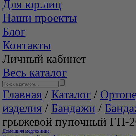
Для юр.лиц
Наши проекты
Блог
Контакты
Личный кабинет
Весь каталог
Главная
/
Каталог
/
Ортопе
изделия
/
Бандажи
/
Банда
грыжевой пупочный ГП-2
Домашняя медтехника