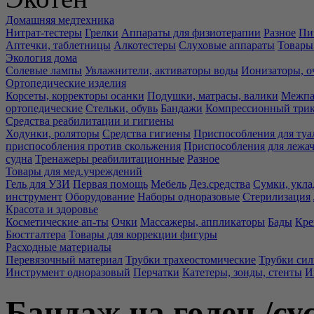
Домашняя медтехника
Нитрат-тестеры
Грелки
Аппараты для физиотерапии
Разное
Пи
Аптечки, таблетницы
Алкотестеры
Слуховые аппараты
Товары
Экология дома
Солевые лампы
Увлажнители, активаторы воды
Ионизаторы, о
Ортопедические изделия
Корсеты, корректоры осанки
Подушки, матрасы, валики
Межпа
ортопедические
Стельки, обувь
Бандажи
Компрессионный три
Средства реабилитации и гигиены
Ходунки, роляторы
Средства гигиены
Приспособления для туа
приспособления против скольжения
Приспособления для лежа
судна
Тренажеры реабилитационные
Разное
Товары для мед.учреждений
Гель для УЗИ
Первая помощь
Мебель
Дез.средства
Сумки, укла
инструмент
Оборудование
Наборы одноразовые
Стерилизация
Красота и здоровье
Косметические ап-ты
Очки
Массажеры, аппликаторы
Бады
Кре
Бюстгалтера
Товары для коррекции фигуры
Расходные материалы
Перевязочный материал
Трубки трахеостомические
Трубки си
Инструмент одноразовый
Перчатки
Катетеры, зонды, стенты
И
Бандаж на голен./сус