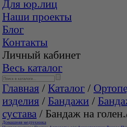
Для юр.лиц
Наши проекты
Блог
Контакты
Личный кабинет
Весь каталог
Главная
/
Каталог
/
Ортопе
изделия
/
Бандажи
/
Банда
сустава
/
Бандаж на голен.
Домашняя медтехника