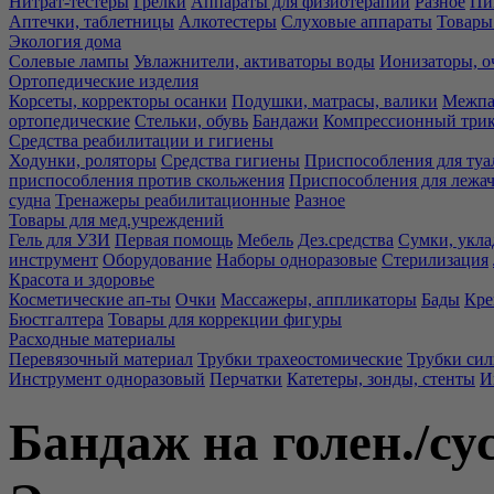
Нитрат-тестеры
Грелки
Аппараты для физиотерапии
Разное
Пи
Аптечки, таблетницы
Алкотестеры
Слуховые аппараты
Товары
Экология дома
Солевые лампы
Увлажнители, активаторы воды
Ионизаторы, о
Ортопедические изделия
Корсеты, корректоры осанки
Подушки, матрасы, валики
Межпа
ортопедические
Стельки, обувь
Бандажи
Компрессионный три
Средства реабилитации и гигиены
Ходунки, роляторы
Средства гигиены
Приспособления для туа
приспособления против скольжения
Приспособления для лежа
судна
Тренажеры реабилитационные
Разное
Товары для мед.учреждений
Гель для УЗИ
Первая помощь
Мебель
Дез.средства
Сумки, укла
инструмент
Оборудование
Наборы одноразовые
Стерилизация
Красота и здоровье
Косметические ап-ты
Очки
Массажеры, аппликаторы
Бады
Кре
Бюстгалтера
Товары для коррекции фигуры
Расходные материалы
Перевязочный материал
Трубки трахеостомические
Трубки си
Инструмент одноразовый
Перчатки
Катетеры, зонды, стенты
И
Бандаж на голен./сус