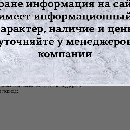
овий для его развития
абления брюшной стенки
инений костей таза
нуса мышц и кожи живота после родов
спечивает оптимальную степень поддержки
м периоде