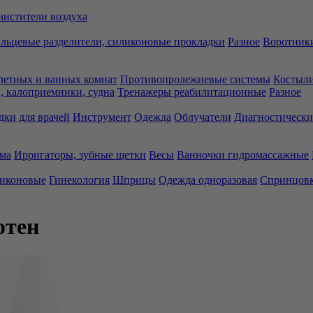
чистители воздуха
льцевые разделители, силиконовые прокладки
Разное
Воротники
летных и ванных комнат
Противопролежневые системы
Костыли
 калоприемники, судна
Тренажеры реабилитационные
Разное
дки для врачей
Инструмент
Одежда
Облучатели
Диагностически
ма
Ирригаторы, зубные щетки
Весы
Ванночки гидромассажные
ликоновые
Гинекология
Шприцы
Одежда одноразовая
Спринцов
отен