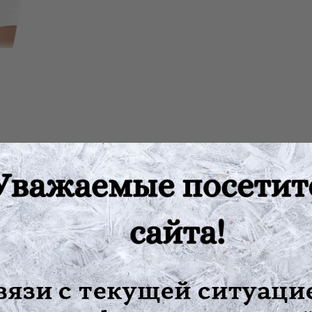
м, и для ее снижения рекомендуется использовать специльный б
ая тем самым нагрузку на поясницу, облегчая движение. Подд
 образования стрий. При ношении бандажа после беременности 