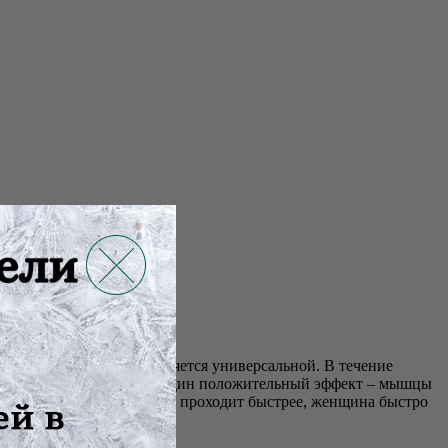
андаж. Модель ДР-02 является универсальной. В течение
ержка живота имеет еще один положительный эффект – мышцы
восстановительный период проходит быстрее, женщина быстро