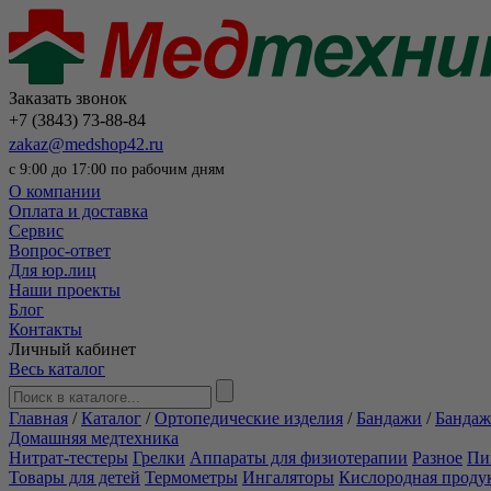
Заказать звонок
+7 (3843) 73-88-84
zakaz@medshop42.ru
с 9:00 до 17:00 по рабочим дням
О компании
Оплата и доставка
Сервис
Вопрос-ответ
Для юр.лиц
Наши проекты
Блог
Контакты
Личный кабинет
Весь каталог
Главная
/
Каталог
/
Ортопедические изделия
/
Бандажи
/
Бандаж
Домашняя медтехника
Нитрат-тестеры
Грелки
Аппараты для физиотерапии
Разное
Пи
Товары для детей
Термометры
Ингаляторы
Кислородная проду