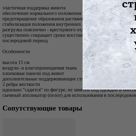
эластичная поддержка живота
обеспечение нормального положения плода и оптимальных усл
предотвращение образования растяжек, перерастяжения и осл
стабилизация положения внутренних органов и матки
разгрузка пояснично - крестцового отдела позвоночника и соед
существенно сокращает сроки восстановления нормального то
послеродовой период
Особенности
высота 15 см
воздухо- и влагопроницаемая ткань
хлопковые панели под живот
дополнительные поддерживающие стяжки
2 ребра жесткости
идеально "садится" по фигуре, не заметен под одеждой и обе
съемный аппликатор (пелот) для использования в послеродово
Сопутствующие товары