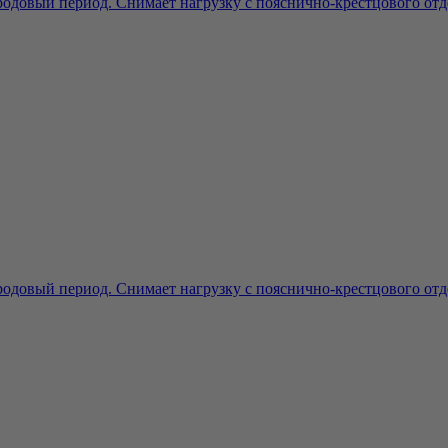
одовый период. Снимает нагрузку с пояснично-крестцового отде
одовый период. Снимает нагрузку с пояснично-крестцового отде