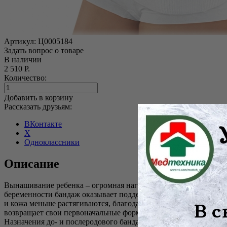
Артикул:
Ц0005184
Задать вопрос о товаре
В наличии
2 510 Р.
Количество:
Добавить в корзину
Рассказать друзьям:
ВКонтакте
X
Одноклассники
Описание
Вынашивание ребенка – огромная нагрузка на женский организ
беременности бандаж оказывает поддерживающий эффект, сниж
и кожа меньше растягиваются, благодаря чему снижается риск
возвращает свои первоначальные формы.
Назначения до- и послеродового бандажа