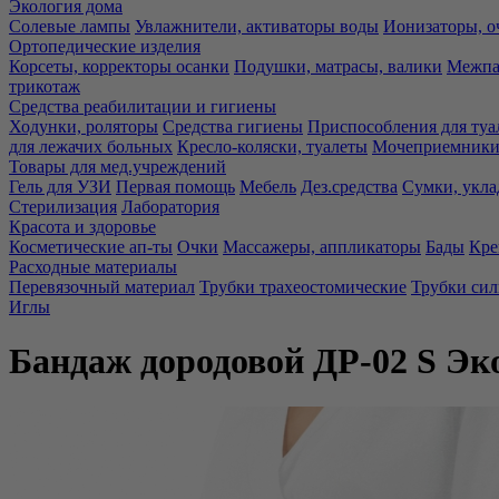
Экология дома
Солевые лампы
Увлажнители, активаторы воды
Ионизаторы, о
Ортопедические изделия
Корсеты, корректоры осанки
Подушки, матрасы, валики
Межпа
трикотаж
Средства реабилитации и гигиены
Ходунки, роляторы
Средства гигиены
Приспособления для туа
для лежачих больных
Кресло-коляски, туалеты
Мочеприемники,
Товары для мед.учреждений
Гель для УЗИ
Первая помощь
Мебель
Дез.средства
Сумки, укла
Стерилизация
Лаборатория
Красота и здоровье
Косметические ап-ты
Очки
Массажеры, аппликаторы
Бады
Кре
Расходные материалы
Перевязочный материал
Трубки трахеостомические
Трубки си
Иглы
Бандаж дородовой ДР-02 S Эк