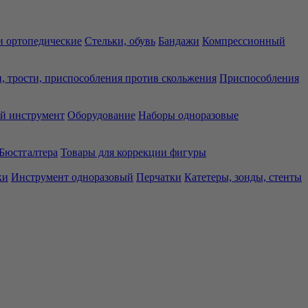
 ортопедические
Стельки, обувь
Бандажи
Компрессионный
, трости, приспособления против скольжения
Приспособления
й инструмент
Оборудование
Наборы одноразовые
Бюстгалтера
Товары для коррекции фигуры
ки
Инструмент одноразовый
Перчатки
Катетеры, зонды, стенты