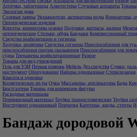
Нитрат-тестеры
Грелки
Аппараты для физиотерапии
Разное
Пи
Аптечки, таблетницы
Алкотестеры
Слуховые аппараты
Товары
Экология дома
Солевые лампы
Увлажнители, активаторы воды
Ионизаторы, о
Ортопедические изделия
Корсеты, корректоры осанки
Подушки, матрасы, валики
Межпа
ортопедические
Стельки, обувь
Бандажи
Компрессионный три
Средства реабилитации и гигиены
Ходунки, роляторы
Средства гигиены
Приспособления для туа
приспособления против скольжения
Приспособления для лежа
судна
Тренажеры реабилитационные
Разное
Товары для мед.учреждений
Гель для УЗИ
Первая помощь
Мебель
Дез.средства
Сумки, укла
инструмент
Оборудование
Наборы одноразовые
Стерилизация
Красота и здоровье
Косметические ап-ты
Очки
Массажеры, аппликаторы
Бады
Кре
Бюстгалтера
Товары для коррекции фигуры
Расходные материалы
Перевязочный материал
Трубки трахеостомические
Трубки си
Инструмент одноразовый
Перчатки
Катетеры, зонды, стенты
И
Бандаж дородовой W-