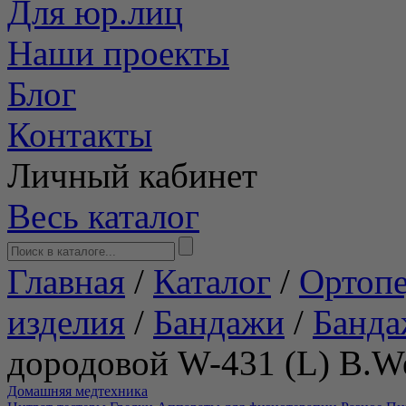
Для юр.лиц
Наши проекты
Блог
Контакты
Личный кабинет
Весь каталог
Главная
/
Каталог
/
Ортопе
изделия
/
Бандажи
/
Банда
дородовой W-431 (L) B.We
Домашняя медтехника