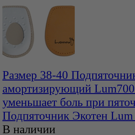
Размер 38-40 Подпяточни
амортизирующий Lum700D
уменьшает боль при пято
Подпяточник Экотен Lum 
В наличии