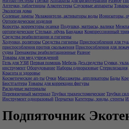
Нитрат-тестеры
Грелки
Аппараты для физиотерапии
Разное
Пи
Аптечки, таблетницы
Алкотестеры
Слуховые аппараты
Товары
Экология дома
Солевые лампы
Увлажнители, активаторы воды
Ионизаторы, о
Ортопедические изделия
Корсеты, корректоры осанки
Подушки, матрасы, валики
Межпа
ортопедические
Стельки, обувь
Бандажи
Компрессионный три
Средства реабилитации и гигиены
Ходунки, роляторы
Средства гигиены
Приспособления для туа
приспособления против скольжения
Приспособления для лежа
судна
Тренажеры реабилитационные
Разное
Товары для мед.учреждений
Гель для УЗИ
Первая помощь
Мебель
Дез.средства
Сумки, укла
инструмент
Оборудование
Наборы одноразовые
Стерилизация
Красота и здоровье
Косметические ап-ты
Очки
Массажеры, аппликаторы
Бады
Кре
Бюстгалтера
Товары для коррекции фигуры
Расходные материалы
Перевязочный материал
Трубки трахеостомические
Трубки си
Инструмент одноразовый
Перчатки
Катетеры, зонды, стенты
И
Подпяточник Экотен