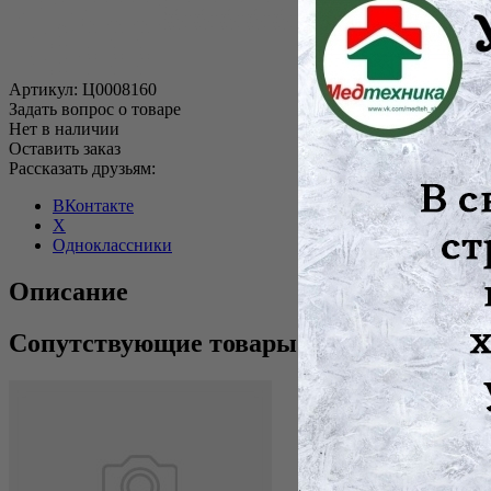
Артикул:
Ц0008160
Задать вопрос о товаре
Нет в наличии
Оставить заказ
Рассказать друзьям:
ВКонтакте
X
Одноклассники
Описание
Сопутствующие товары