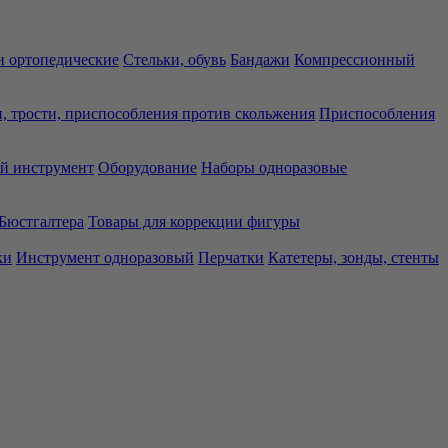
 ортопедические
Стельки, обувь
Бандажи
Компрессионный
, трости, приспособления против скольжения
Приспособления
й инструмент
Оборудование
Наборы одноразовые
Бюстгалтера
Товары для коррекции фигуры
ки
Инструмент одноразовый
Перчатки
Катетеры, зонды, стенты