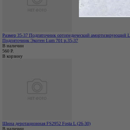
Размер 35-37 Подпяточник ортопедический амортизирующий Lu
Подпяточник Экотен Lum 701 р.35-37
В наличии
560 Р.
В корзину
Шина деротационная FS2952 Fosta L (26-30)
В наличии