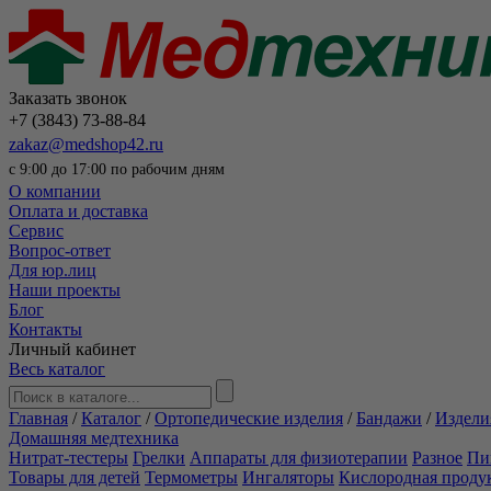
Заказать звонок
+7 (3843) 73-88-84
zakaz@medshop42.ru
с 9:00 до 17:00 по рабочим дням
О компании
Оплата и доставка
Сервис
Вопрос-ответ
Для юр.лиц
Наши проекты
Блог
Контакты
Личный кабинет
Весь каталог
Главная
/
Каталог
/
Ортопедические изделия
/
Бандажи
/
Издели
Домашняя медтехника
Нитрат-тестеры
Грелки
Аппараты для физиотерапии
Разное
Пи
Товары для детей
Термометры
Ингаляторы
Кислородная проду