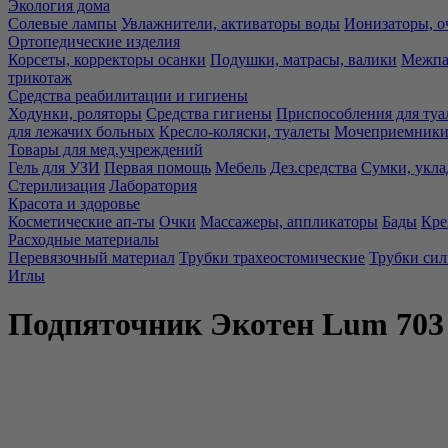
Экология дома
Солевые лампы
Увлажнители, активаторы воды
Ионизаторы, о
Ортопедические изделия
Корсеты, корректоры осанки
Подушки, матрасы, валики
Межпа
трикотаж
Средства реабилитации и гигиены
Ходунки, роляторы
Средства гигиены
Приспособления для туа
для лежачих больных
Кресло-коляски, туалеты
Мочеприемники,
Товары для мед.учреждений
Гель для УЗИ
Первая помощь
Мебель
Дез.средства
Сумки, укла
Стерилизация
Лаборатория
Красота и здоровье
Косметические ап-ты
Очки
Массажеры, аппликаторы
Бады
Кре
Расходные материалы
Перевязочный материал
Трубки трахеостомические
Трубки си
Иглы
Подпяточник Экотен Lum 703 