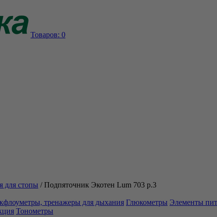
Товаров:
0
я для стопы
/
Подпяточник Экотен Lum 703 р.3
кфлоуметры, тренажеры для дыхания
Глюкометры
Элементы пи
кция
Тонометры