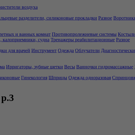
чистители воздуха
льцевые разделители, силиконовые прокладки
Разное
Воротники
летных и ванных комнат
Противопролежневые системы
Костыли
 калоприемники, судна
Тренажеры реабилитационные
Разное
дки для врачей
Инструмент
Одежда
Облучатели
Диагностически
ма
Ирригаторы, зубные щетки
Весы
Ванночки гидромассажные
ликоновые
Гинекология
Шприцы
Одежда одноразовая
Спринцов
р.3