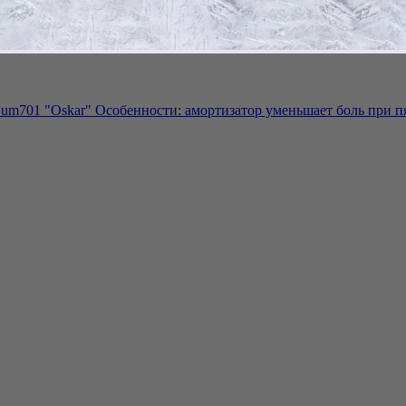
m701 "Oskar" Особенности: амортизатор уменьшает боль при пя